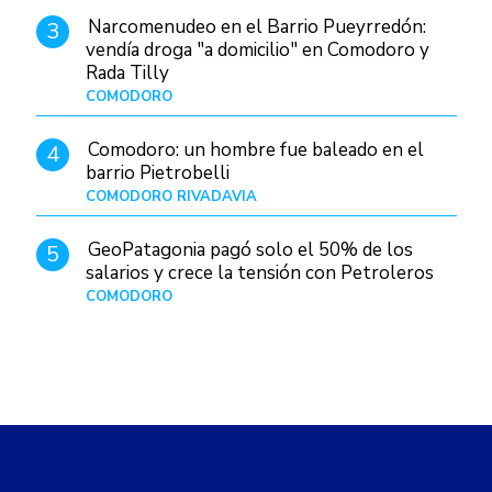
Narcomenudeo en el Barrio Pueyrredón:
3
vendía droga "a domicilio" en Comodoro y
Rada Tilly
COMODORO
Hace 1 día
Comodoro: un hombre fue baleado en el
4
barrio Pietrobelli
COMODORO RIVADAVIA
Hace 1 día
GeoPatagonia pagó solo el 50% de los
5
salarios y crece la tensión con Petroleros
COMODORO
Hace 4 horas