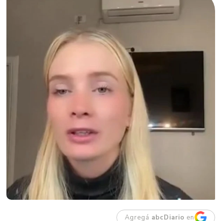
Agregá
abcDiario
en