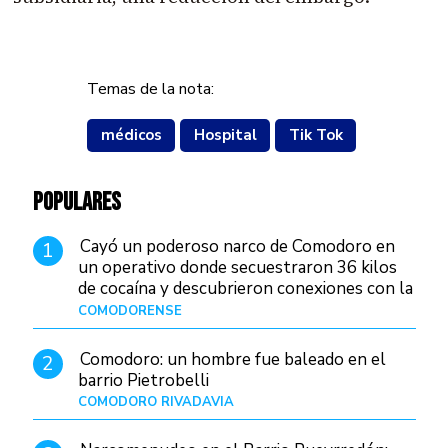
Temas de la nota:
médicos
Hospital
Tik Tok
POPULARES
Cayó un poderoso narco de Comodoro en
1
un operativo donde secuestraron 36 kilos
de cocaína y descubrieron conexiones con la
Patagonia
COMODORENSE
Hace 3 horas
Comodoro: un hombre fue baleado en el
2
barrio Pietrobelli
COMODORO RIVADAVIA
Hace 21 horas