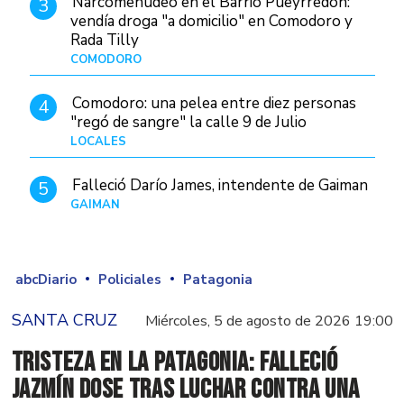
Narcomenudeo en el Barrio Pueyrredón:
3
vendía droga "a domicilio" en Comodoro y
Rada Tilly
COMODORO
Hace 1 día
Comodoro: una pelea entre diez personas
4
"regó de sangre" la calle 9 de Julio
LOCALES
Hace 10 horas
Falleció Darío James, intendente de Gaiman
5
GAIMAN
Hace 23 horas
abcDiario
Policiales
Patagonia
SANTA CRUZ
Miércoles, 5 de agosto de 2026 19:00
Tristeza en la Patagonia: falleció
Jazmín Dose tras luchar contra una