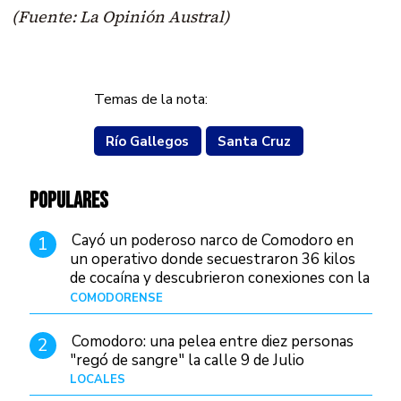
(Fuente: La Opinión Austral)
Temas de la nota:
Río Gallegos
Santa Cruz
POPULARES
Cayó un poderoso narco de Comodoro en
1
un operativo donde secuestraron 36 kilos
de cocaína y descubrieron conexiones con la
Patagonia
COMODORENSE
Hace 7 horas
Comodoro: una pelea entre diez personas
2
"regó de sangre" la calle 9 de Julio
LOCALES
Hace 13 horas