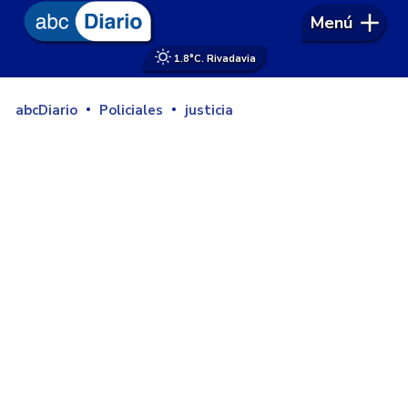
Menú
1.8°
C. Rivadavia
abcDiario
Policiales
justicia