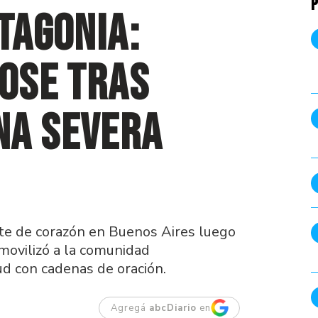
P
tagonia:
Dose tras
na severa
nte de corazón en Buenos Aires luego
 movilizó a la comunidad
d con cadenas de oración.
Agregá
abcDiario
en