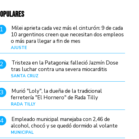
OPULARES
Milei aprieta cada vez más el cinturón: 9 de cada
1
10 argentinos creen que necesitan dos empleos
o más para llegar a fin de mes
AJUSTE
Hace 4 días
Tristeza en la Patagonia: falleció Jazmín Dose
2
tras luchar contra una severa miocarditis
SANTA CRUZ
Hace 1 día
Murió "Loly", la dueña de la tradicional
3
ferretería "El Hornero" de Rada Tilly
RADA TILLY
Hace 1 día
Empleado municipal manejaba con 2,46 de
4
alcohol, chocó y se quedó dormido al volante
MUNICIPAL
Hace 1 día