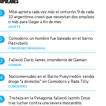
OPULARES
Milei aprieta cada vez más el cinturón: 9 de cada
1
10 argentinos creen que necesitan dos empleos
o más para llegar a fin de mes
AJUSTE
Hace 4 días
Comodoro: un hombre fue baleado en el barrio
2
Pietrobelli
COMODORO RIVADAVIA
Hace 4 horas
Falleció Darío James, intendente de Gaiman
3
GAIMAN
Hace 7 horas
Narcomenudeo en el Barrio Pueyrredón: vendía
4
droga "a domicilio" en Comodoro y Rada Tilly
COMODORO
Hace 8 horas
Tristeza en la Patagonia: falleció Jazmín Dose
5
tras luchar contra una severa miocarditis