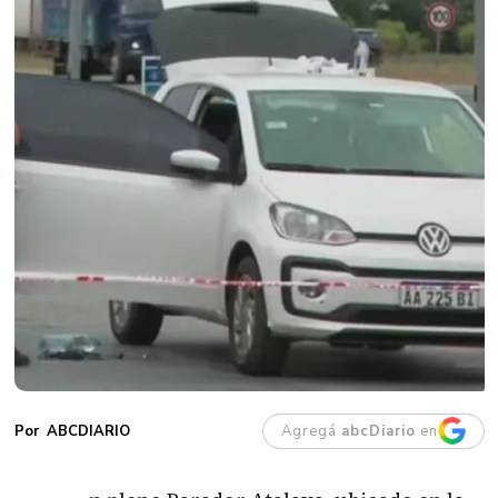
Agregá
abcDiario
en
ABCDIARIO