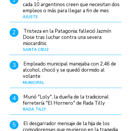
cada 10 argentinos creen que necesitan dos
empleos o más para llegar a fin de mes
AJUSTE
Hace 4 días
Tristeza en la Patagonia: falleció Jazmín
2
Dose tras luchar contra una severa
miocarditis
SANTA CRUZ
Hace 21 horas
Empleado municipal manejaba con 2,46 de
3
alcohol, chocó y se quedó dormido al
volante
MUNICIPAL
Hace 1 día
Murió "Loly", la dueña de la tradicional
4
ferretería "El Hornero" de Rada Tilly
RADA TILLY
Hace 20 horas
El desgarrador mensaje de la hija de los
5
comodorenses que murieron en la tragedia