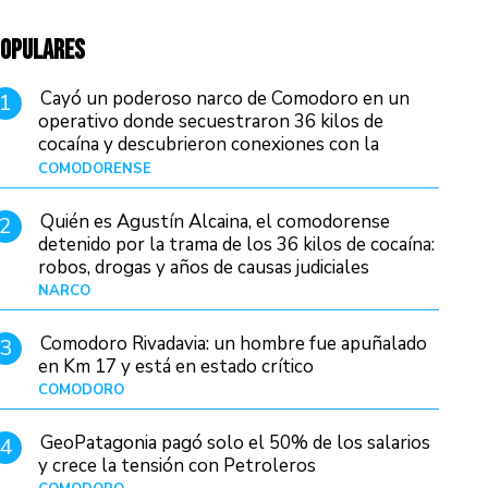
OPULARES
Cayó un poderoso narco de Comodoro en un
1
operativo donde secuestraron 36 kilos de
cocaína y descubrieron conexiones con la
Patagonia
COMODORENSE
Hace 2 días
Quién es Agustín Alcaina, el comodorense
2
detenido por la trama de los 36 kilos de cocaína:
robos, drogas y años de causas judiciales
NARCO
Hace 2 días
Comodoro Rivadavia: un hombre fue apuñalado
3
en Km 17 y está en estado crítico
COMODORO
Hace 12 horas
GeoPatagonia pagó solo el 50% de los salarios
4
y crece la tensión con Petroleros