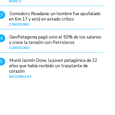
NARCO
Hace 2 días
Comodoro Rivadavia: un hombre fue apuñalado
3
en Km 17 y está en estado crítico
COMODORO
Hace 12 horas
GeoPatagonia pagó solo el 50% de los salarios
4
y crece la tensión con Petroleros
COMODORO
Hace 2 días
Murió Jazmín Dose, la joven patagónica de 22
5
años que había recibido un trasplante de
corazón
NACIONALES
Hace 3 días