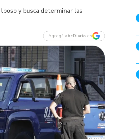
culposo y busca determinar las
Agregá
abcDiario
en