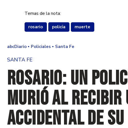
Temas de la nota:
rosario
policía
muerte
abcDiario
Policiales
Santa Fe
SANTA FE
Rosario: Un polic
murió al recibir
accidental de s