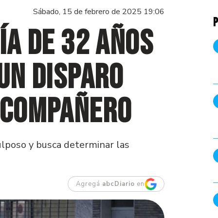
Sábado, 15 de febrero de 2025 19:06
P
ía de 32 años
 un disparo
u compañero
culposo y busca determinar las
Agregá
abcDiario
en