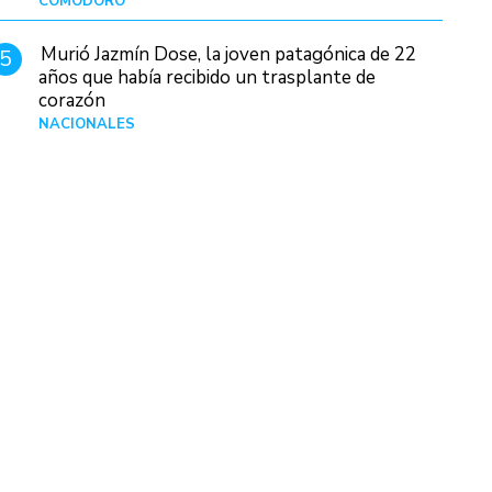
COMODORO
Hace 2 días
Murió Jazmín Dose, la joven patagónica de 22
5
años que había recibido un trasplante de
corazón
NACIONALES
Hace 3 días