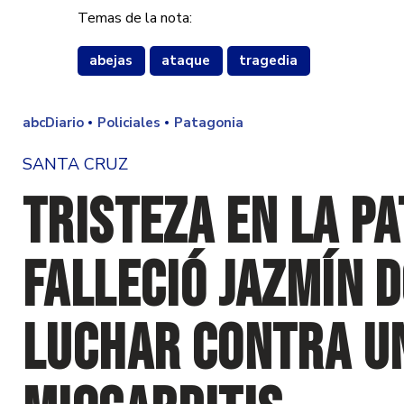
Temas de la nota:
abejas
ataque
tragedia
abcDiario
Policiales
Patagonia
SANTA CRUZ
Tristeza en la Pa
falleció Jazmín 
luchar contra u