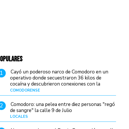
OPULARES
Cayó un poderoso narco de Comodoro en un
1
operativo donde secuestraron 36 kilos de
cocaína y descubrieron conexiones con la
Patagonia
COMODORENSE
Hace 7 horas
Comodoro: una pelea entre diez personas "regó
2
de sangre" la calle 9 de Julio
LOCALES
Hace 13 horas