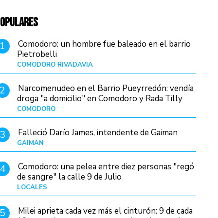
OPULARES
Comodoro: un hombre fue baleado en el barrio
1
Pietrobelli
COMODORO RIVADAVIA
Hace 16 horas
Narcomenudeo en el Barrio Pueyrredón: vendía
2
droga "a domicilio" en Comodoro y Rada Tilly
COMODORO
Hace 20 horas
Falleció Darío James, intendente de Gaiman
3
GAIMAN
Hace 18 horas
Comodoro: una pelea entre diez personas "regó
4
de sangre" la calle 9 de Julio
LOCALES
Hace 5 horas
Milei aprieta cada vez más el cinturón: 9 de cada
5