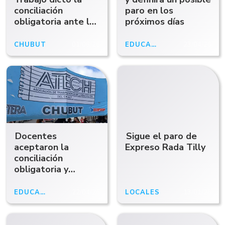
conciliación
paro en los
obligatoria ante la
próximos días
medida de fuerza
impulsada por un
CHUBUT
01/06/26
EDUCACIÓN
23/04/26
sector de ATE
Docentes
Sigue el paro de
aceptaron la
Expreso Rada Tilly
conciliación
obligatoria y
suspenden las
medidas de fuerza
EDUCACIÓN
22/04/26
LOCALES
13/01/26