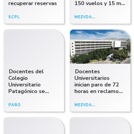
recuperar reservas
150 vuelos y 15 mil
pasajeros
SCPL
12/10/24
MEDIDA DE FUERZA
06/09/24
Docentes del
Docentes
Colegio
Universitarios
Universitario
inician paro de 72
Patagónico se
horas en reclamo
adhieren a paro de
de reajuste salarial
72 horas: "Nuestra
PARO
14/08/24
MEDIDA DE FUERZA
12/08/24
situación es crítica"