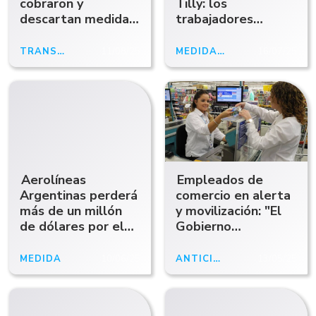
cobraron y
Tilly: los
descartan medidas
trabajadores
de fuerza:
cobraron el
expectativa por el
aguinaldo pero no
TRANSPORTE
11/08/25
MEDIDA DE FUERZA
16/07/25
pago en Patagonia
el sueldo
Argentina
Aerolíneas
Empleados de
Argentinas perderá
comercio en alerta
más de un millón
y movilización: "El
de dólares por el
Gobierno
paro de pilotos
entorpece en lugar
de acompañar"
MEDIDA
10/06/25
ANTICIPOABCRADIO
13/05/25