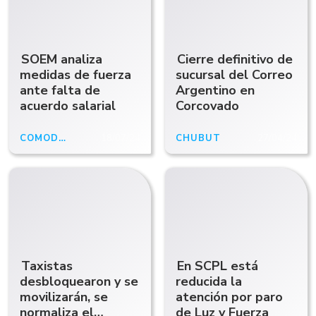
SOEM analiza
Cierre definitivo de
medidas de fuerza
sucursal del Correo
ante falta de
Argentino en
acuerdo salarial
Corcovado
COMODORO
18/07/24
CHUBUT
27/04/24
Taxistas
En SCPL está
desbloquearon y se
reducida la
movilizarán, se
atención por paro
normaliza el
de Luz y Fuerza