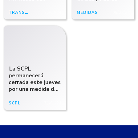
servicio de
Transporte Público
TRANSPORTE
25/03/24
MEDIDAS
05/03/24
La SCPL
permanecerá
cerrada este jueves
por una medida de
fuerza
SCPL
31/01/24