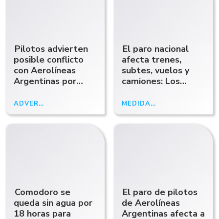
Pilotos advierten
El paro nacional
posible conflicto
afecta trenes,
con Aerolíneas
subtes, vuelos y
Argentinas por
camiones: Los
demoras en
colectivos prestan
paritarias
servicio
ADVERTENCIA
09/01/25
MEDIDA DE FUERZA
30/10/24
Comodoro se
El paro de pilotos
queda sin agua por
de Aerolíneas
18 horas para
Argentinas afecta a