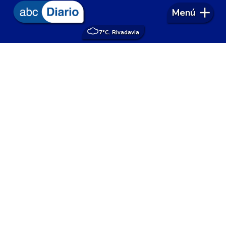
Menú
7°
C. Rivadavia