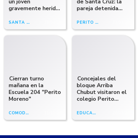
un joven
de Santa Cruz: la
gravemente herido
pareja detenida
y un detenido por
quedó en libertad
intento de
SANTA CRUZ
19/04/25
PERITO MORENO
31/01/25
homicidio
Cierran turno
Concejales del
mañana en la
bloque Arriba
Escuela 204 "Perito
Chubut visitaron el
Moreno"
colegio Perito
Moreno
COMODORO
11/11/24
EDUCACIÓN
20/03/24