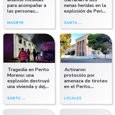
para acompañar a
nenas heridas en la
las personas
explosión de Perito
mayores ante las
Moreno
fallas en la
MADRYN
Hace 10 horas
SANTA CRUZ
12/05/26
atención de PAMI
Tragedia en Perito
Activaron
Moreno: una
protocolo por
explosión destruyó
amenaza de tiroteo
una vivienda y dejó
en el Perito
tres muertos
Moreno tras una
inscripción en un
SANTA CRUZ
11/05/26
LOCALES
24/04/26
baño