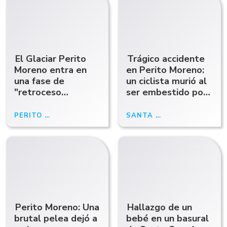
El Glaciar Perito
Trágico accidente
Moreno entra en
en Perito Moreno:
una fase de
un ciclista murió al
"retroceso
ser embestido por
acelerado": perdió
un auto en Ruta 43
una superficie
PERITO MORENO
24/03/26
SANTA CRUZ
29/05/25
equivalente a 320
canchas de fútbol
Perito Moreno: Una
Hallazgo de un
brutal pelea dejó a
bebé en un basural