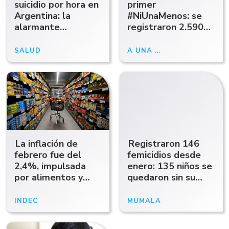
suicidio por hora en
primer
Argentina: la
#NiUnaMenos: se
alarmante
registraron 2.590
estadística que
femicidios y un
sacude al sistema
intento cada 16
SALUD
02/01/26
A UNA DÉCADA
03/06/25
de salud pública
horas
La inflación de
Registraron 146
febrero fue del
femicidios desde
2,4%, impulsada
enero: 135 niños se
por alimentos y
quedaron sin su
vivienda
madre
INDEC
14/03/25
MUMALÁ
31/08/24