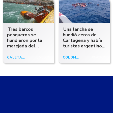
Tres barcos
Una lancha se
pesqueros se
hundió cerca de
hundieron por la
Cartagena y había
marejada del
turistas argentinos
temporal
entre los
rescatados
CALETA OLIVIA
17/11/25
COLOMBIA
05/03/25