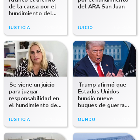
de la causa por el
del ARA San Juan
hundimiento del
Rigel
JUSTICIA
18/03/26
JUICIO
04/03/26
Se viene un juicio
Trump afirmó que
para juzgar
Estados Unidos
responsabilidad en
hundió nueve
el hundimiento del
buques de guerra
Ara San Juan: ¿Qué
iraníes: "algunos de
pasa con la causa
ellos relativamente
JUSTICIA
02/03/26
MUNDO
01/03/26
que investiga a
grandes e
Macri?
importantes"