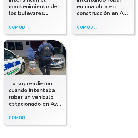
mantenimiento de
en una obra en
los bulevares
construcción en Av.
centrales
Rivadavia
COMODORO
06/05/26
COMODORO
24/03/25
Lo soprendieron
cuando intentaba
robar un vehículo
estacionado en Av.
Rivadavia
COMODORO
17/03/25