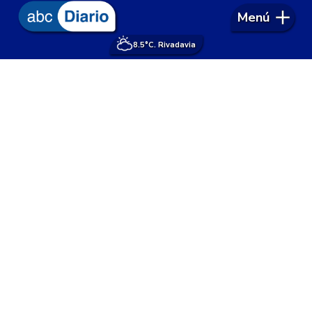
Menú
8.5°
C. Rivadavia