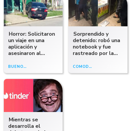
Horror: Solicitaron
Sorprendido y
un viaje en una
detenido: robó una
aplicación y
notebook y fue
asesinaron al
rastreado por la
chofer de 31 años
aplicación
para robarle
"Encontrar"
BUENOS AIRES
19/02/25
COMODORO
21/11/24
Mientras se
desarrolla el