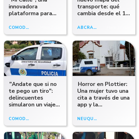
innovadora
transporte: qué
plataforma para
cambia desde el 1
agilizar el reporte y
de agosto y cuáles
seguimiento de
serán los
COMODORO RIVADAVIA
Hace 2 días
ABCRADIO
Hace 14 días
reclamos urbanos
principales
recorridos
"Andate que si no
Horror en Plottier:
te pego un tiro":
Una mujer tuvo una
delincuentes
cita a través de una
simularon un viaje
app y la
por aplicación y le
secuestraron por
robaron el auto a
siete días
COMODORO
07/07/26
NEUQUÉN
02/06/25
un profesor
Comodoro
Deportes