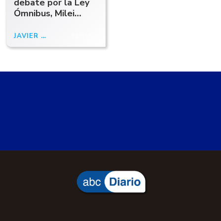
debate por la Ley
Ómnibus, Milei
confirmó que se
reunió con el
JAVIER MILEI
31/01/24
fundador de Tinder