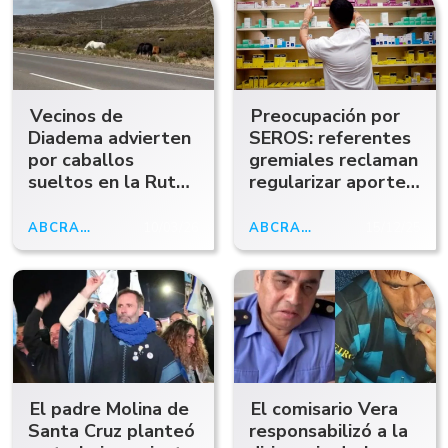
Vecinos de
Preocupación por
Diadema advierten
SEROS: referentes
por caballos
gremiales reclaman
sueltos en la Ruta
regularizar aportes
39: "Es constante y
y advierten por el
todavía no hay
impacto en la salud
ABCRADIO
10/03/26
ABCRADIO
15/12/25
solución"
El padre Molina de
El comisario Vera
Santa Cruz planteó
responsabilizó a la