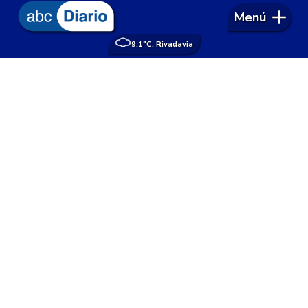
Menú
9.1°
C. Rivadavia