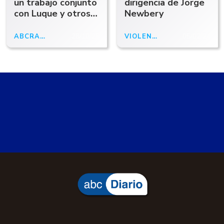
un trabajo conjunto
dirigencia de Jorge
con Luque y otros
Newbery
electos del
espacio: "Tenemos
ABCRADIO
28/10/25
VIOLENCIA EN EL FÚTBOL
05/02/24
que hacer un gran
bloque para
defender a la
Patagonia"