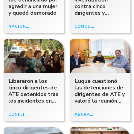
agredir a una mujer
contra cinco
y quedó demorado
dirigentes y
militantes de ATE
por los disturbios
NACIONALES
Hace 2 días
COMODORO RIVADAVIA
03/06/26
en Supervisión de
Escuelas
Liberaron a los
Luque cuestionó
cinco dirigentes de
las detenciones de
ATE detenidos tras
dirigentes de ATE y
los incidentes en
valoró la reunión
Supervisión de
con Kicillof como
Escuelas
una alternativa
CONFLICTO GREMIAL
02/06/26
ABCRADIO
02/06/26
para el peronismo