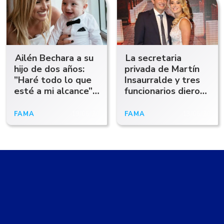
Ailén Bechara a su
La secretaria
hijo de dos años:
privada de Martín
”Haré todo lo que
Insaurralde y tres
esté a mi alcance”
funcionarios dieron
¿Por qué?
positivo en Covid-
19
FAMA
19/06/20
FAMA
13/06/20