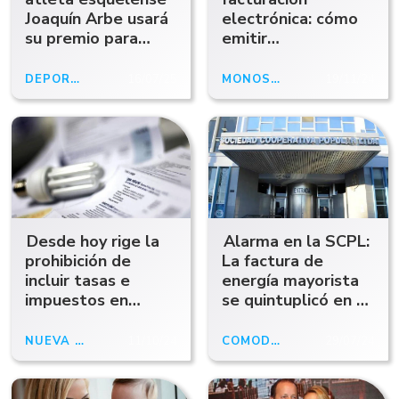
Joaquín Arbe usará
electrónica: cómo
su premio para
emitir
pagar una factura
comprobantes
de luz
desde el celular
DEPORTES Y ECONOMÍA
16/07/25
MONOSTRIBUTISTAS
19/11/24
Desde hoy rige la
Alarma en la SCPL:
prohibición de
La factura de
incluir tasas e
energía mayorista
impuestos en
se quintuplicó en 5
boletas de
meses
servicios públicos
NUEVA NORMA
11/10/24
COMODORO
29/07/24