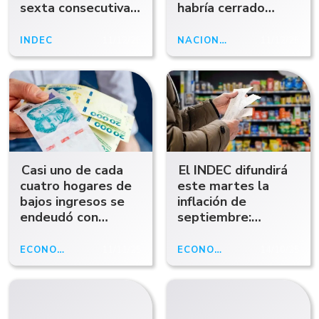
sexta consecutiva y
habría cerrado
alcanza el 2,5% en
entre 2,3% y 2,5%
noviembre
INDEC
11/12/25
NACIONALES
11/12/25
Casi uno de cada
El INDEC difundirá
cuatro hogares de
este martes la
bajos ingresos se
inflación de
endeudó con
septiembre:
familiares o amigos
analistas prevén
una suba superior al
ECONOMÍA
11/11/25
ECONOMÍA
14/10/25
2%