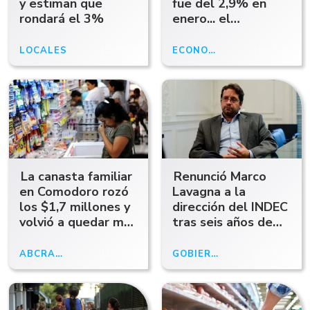
y estiman que
fue del 2,9% en
rondará el 3%
enero... el
changuito marca
otra cosa
LOCALES
12/03/26
ECONOMÍA
10/02/26
La canasta familiar
Renunció Marco
en Comodoro rozó
Lavagna a la
los $1,7 millones y
dirección del INDEC
volvió a quedar muy
tras seis años de
por encima de la
gestión
inflación oficial
ABCRADIO
04/02/26
GOBIERNO
02/02/26