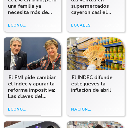
una familia ya
supermercados
necesita más de
cayeron casi el
$1,5 millones para
doble que el
no ser pobre
promedio del país
ECONOMÍA
Hace 23 días
LOCALES
25/05/26
El FMI pide cambiar
El INDEC difunde
el Indec y apurar la
este jueves la
reforma impositiva:
inflación de abril
Las claves del
nuevo informe
ECONOMÍA
23/05/26
NACIONALES
14/05/26