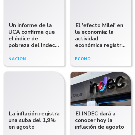
Un informe de la
El 'efecto Milei' en
UCA confirma que
la economía: la
el índice de
actividad
pobreza del Indec
económica registró
es impreciso
una baja en julio
NACIONALES
26/09/25
ECONOMÍA
24/09/25
La inflación registra
El INDEC dará a
una suba del 1,9%
conocer hoy la
en agosto
inflación de agosto