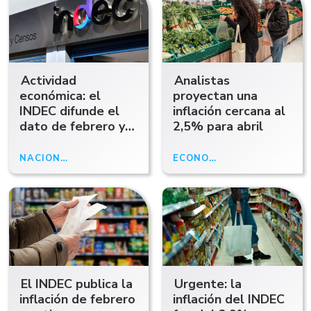
Actividad
Analistas
económica: el
proyectan una
INDEC difunde el
inflación cercana al
dato de febrero y
2,5% para abril
pone el foco en el
primer bimestre
NACIONALES
22/04/26
ECONOMÍA
15/04/26
El INDEC publica la
Urgente: la
inflación de febrero
inflación del INDEC