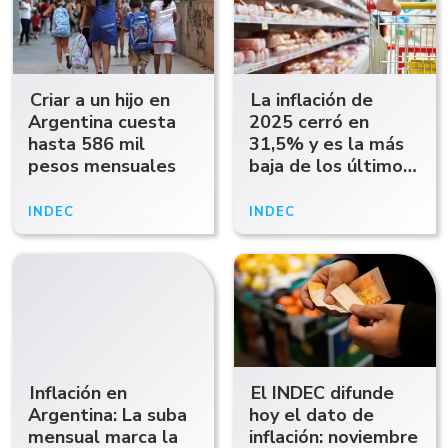
Criar a un hijo en
La inflación de
Argentina cuesta
2025 cerró en
hasta 586 mil
31,5% y es la más
pesos mensuales
baja de los últimos
ocho años
INDEC
15/01/26
INDEC
13/01/26
Inflación en
El INDEC difunde
Argentina: La suba
hoy el dato de
mensual marca la
inflación: noviembre