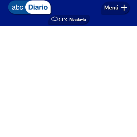
Menú
9.1°
C. Rivadavia