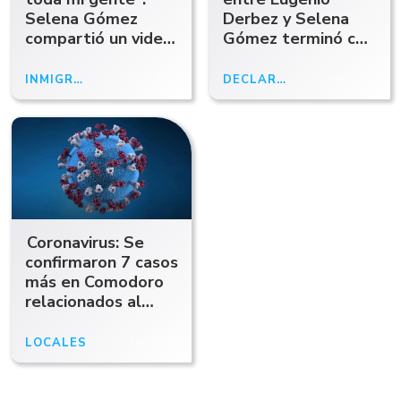
Selena Gómez
Derbez y Selena
compartió un video
Gómez terminó con
llorando por las
un pedido de
deportaciones en
disculpas: "No hay
INMIGRACIÓN
27/01/25
DECLARACIONES
09/12/24
Estados Unidos
excusa"
Coronavirus: Se
confirmaron 7 casos
más en Comodoro
relacionados al
barco pesquero
LOCALES
14/06/20