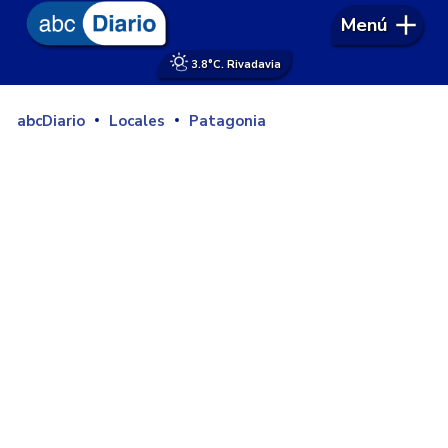
Menú
3.8°
C. Rivadavia
abcDiario
Locales
Patagonia