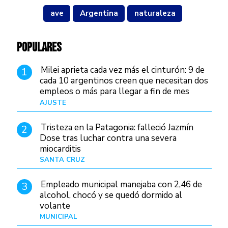
ave
Argentina
naturaleza
POPULARES
Milei aprieta cada vez más el cinturón: 9 de
1
cada 10 argentinos creen que necesitan dos
empleos o más para llegar a fin de mes
AJUSTE
Hace 3 días
Tristeza en la Patagonia: falleció Jazmín
2
Dose tras luchar contra una severa
miocarditis
SANTA CRUZ
Hace 14 horas
Empleado municipal manejaba con 2,46 de
3
alcohol, chocó y se quedó dormido al
volante
MUNICIPAL
Hace 22 horas