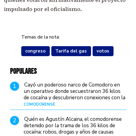
impulsado por el oficialismo.
Temas de la nota:
congreso
Tarifa del gas
votos
POPULARES
Cayó un poderoso narco de Comodoro en
1
un operativo donde secuestraron 36 kilos
de cocaína y descubrieron conexiones con la
Patagonia
COMODORENSE
Hace 18 horas
Quién es Agustín Alcaina, el comodorense
2
detenido por la trama de los 36 kilos de
cocaína: robos, drogas y años de causas