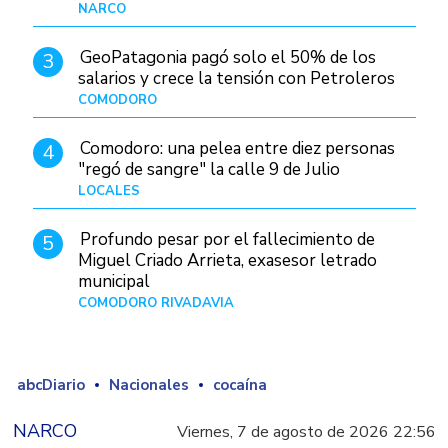
judiciales
NARCO
Hace 11 horas
GeoPatagonia pagó solo el 50% de los
3
salarios y crece la tensión con Petroleros
COMODORO
Hace 16 horas
Comodoro: una pelea entre diez personas
4
"regó de sangre" la calle 9 de Julio
LOCALES
Hace 1 día
Profundo pesar por el fallecimiento de
5
Miguel Criado Arrieta, exasesor letrado
municipal
COMODORO RIVADAVIA
Hace 14 horas
abcDiario
Nacionales
cocaína
NARCO
Viernes, 7 de agosto de 2026 22:56