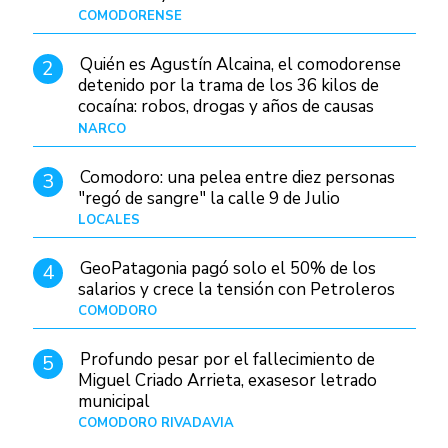
Patagonia
COMODORENSE
Hace 18 horas
Quién es Agustín Alcaina, el comodorense
2
detenido por la trama de los 36 kilos de
cocaína: robos, drogas y años de causas
judiciales
NARCO
Hace 10 horas
Comodoro: una pelea entre diez personas
3
"regó de sangre" la calle 9 de Julio
LOCALES
Hace 1 día
GeoPatagonia pagó solo el 50% de los
4
salarios y crece la tensión con Petroleros
COMODORO
Hace 15 horas
Profundo pesar por el fallecimiento de
5
Miguel Criado Arrieta, exasesor letrado
municipal
COMODORO RIVADAVIA
Hace 13 horas