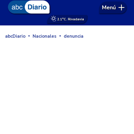
Menú
2.1°
C. Rivadavia
abcDiario
Nacionales
denuncia