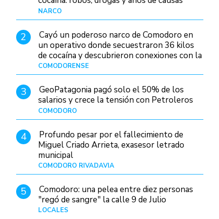
cocaína: robos, drogas y años de causas
judiciales
NARCO
Hace 22 horas
Cayó un poderoso narco de Comodoro en
2
un operativo donde secuestraron 36 kilos
de cocaína y descubrieron conexiones con la
Patagonia
COMODORENSE
Hace 1 día
GeoPatagonia pagó solo el 50% de los
3
salarios y crece la tensión con Petroleros
COMODORO
Hace 1 día
Profundo pesar por el fallecimiento de
4
Miguel Criado Arrieta, exasesor letrado
municipal
COMODORO RIVADAVIA
Hace 1 día
Comodoro: una pelea entre diez personas
5
"regó de sangre" la calle 9 de Julio
LOCALES
Hace 1 día