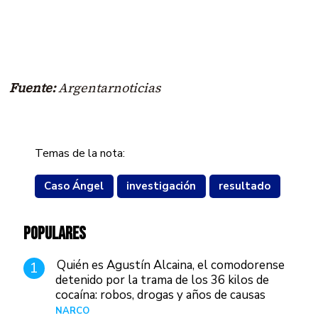
Fuente:
Argentarnoticias
Temas de la nota:
Caso Ángel
investigación
resultado
POPULARES
Quién es Agustín Alcaina, el comodorense
1
detenido por la trama de los 36 kilos de
cocaína: robos, drogas y años de causas
judiciales
NARCO
Hace 1 día