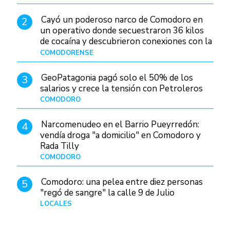
Cayó un poderoso narco de Comodoro en
2
un operativo donde secuestraron 36 kilos
de cocaína y descubrieron conexiones con la
Patagonia
COMODORENSE
Hace 1 día
GeoPatagonia pagó solo el 50% de los
3
salarios y crece la tensión con Petroleros
COMODORO
Hace 1 día
Narcomenudeo en el Barrio Pueyrredón:
4
vendía droga "a domicilio" en Comodoro y
Rada Tilly
COMODORO
Hace 2 días
Comodoro: una pelea entre diez personas
5
"regó de sangre" la calle 9 de Julio
LOCALES
Hace 1 día