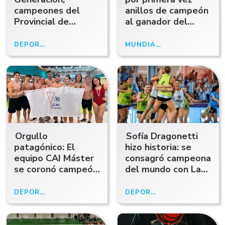
campeones del
anillos de campeón
Provincial de
al ganador del
Cadetes en
Mundial 2026
Comodoro
DEPORTES
Hace 12 horas
MUNDIAL 2026
Hace 24 días
Rivadavia
Orgullo
Sofía Dragonetti
patagónico: El
hizo historia: se
equipo CAI Máster
consagró campeona
se coronó campeón
del mundo con Las
en la Posta
Kamikazes
Americana de
DEPORTES
04/07/26
DEPORTES
28/06/26
Natación