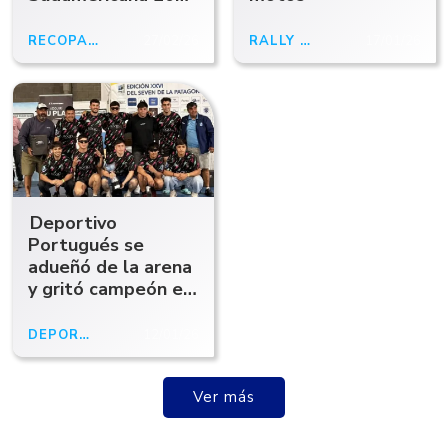
tras vencer a
Flamengo
RECOPA SUDAMERICANA
27/02/26
RALLY DAKAR
17/01/26
Deportivo
Portugués se
adueñó de la arena
y gritó campeón en
una edición
histórica del Seven
DEPORTES
12/01/26
de la Patagonia
Ver más