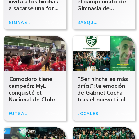
invita a los hinchas
el campeonato de
a sacarse una foto
Gimnasia de
con el trofeo
Comodoro
GIMNASIA CAMPEÓN
23/06/26
BÁSQUET
23/06/26
Comodoro tiene
"Ser hincha es más
campeón: MyL
difícil": la emoción
conquistó el
de Gabriel Cocha
Nacional de Clubes
tras el nuevo título
Sur C-20
de Gimnasia
FUTSAL
21/06/26
LOCALES
22/06/26