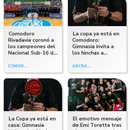
Comodoro
La copa ya está en
Rivadavia coronó a
Comodoro:
los campeones del
Gimnasia invita a
Nacional Sub-16 de
los hinchas a
Vóley
fotografiarse con el
trofeo de campeón
COMODORO
28/06/26
ABCRADIO
24/06/26
La Copa ya está en
El emotivo mensaje
casa: Gimnasia
de Emi Toretta tras