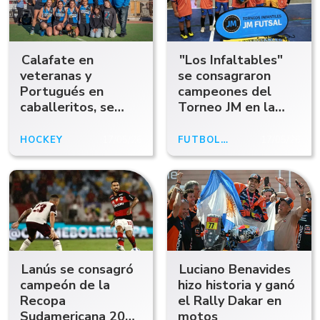
Calafate en
"Los Infaltables"
veteranas y
se consagraron
Portugués en
campeones del
caballeritos, se
Torneo JM en la
consagraron
categoría 2017
campeones del
HOCKEY
17/05/26
FÚTBOL INFANTIL
17/05/26
hockey local
Lanús se consagró
Luciano Benavides
campeón de la
hizo historia y ganó
Recopa
el Rally Dakar en
Sudamericana 2026
motos