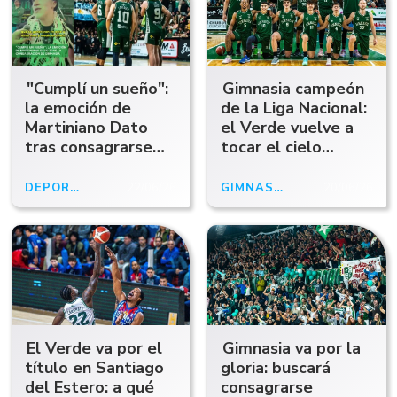
"Cumplí un sueño":
Gimnasia campeón
la emoción de
de la Liga Nacional:
Martiniano Dato
el Verde vuelve a
tras consagrarse
tocar el cielo
campeón con
después de 20
Gimnasia
años
DEPORTES
22/06/26
GIMNASIA Y ESGRIMA
20/06/26
El Verde va por el
Gimnasia va por la
título en Santiago
gloria: buscará
del Estero: a qué
consagrarse