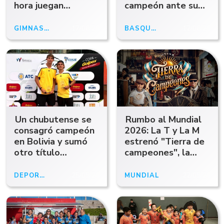
hora juegan
campeón ante su
Gimnasia y Quimsa,
gente
TV y los datos
GIMNASIA Y ESGRIMA
17/06/26
BÁSQUET
12/06/26
clave de la final
Un chubutense se
Rumbo al Mundial
consagró campeón
2026: La T y La M
en Bolivia y sumó
estrenó "Tierra de
otro título
campeones", la
internacional
nueva trilogía
musical para
DEPORTES
25/05/26
MUNDIAL
22/05/26
alentar a la
Scaloneta