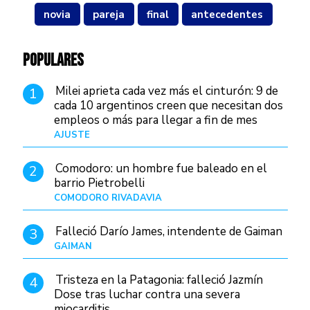
novia
pareja
final
antecedentes
POPULARES
Milei aprieta cada vez más el cinturón: 9 de
1
cada 10 argentinos creen que necesitan dos
empleos o más para llegar a fin de mes
AJUSTE
Hace 4 días
Comodoro: un hombre fue baleado en el
2
barrio Pietrobelli
COMODORO RIVADAVIA
Hace 2 horas
Falleció Darío James, intendente de Gaiman
3
GAIMAN
Hace 4 horas
Tristeza en la Patagonia: falleció Jazmín
4
Dose tras luchar contra una severa
miocarditis