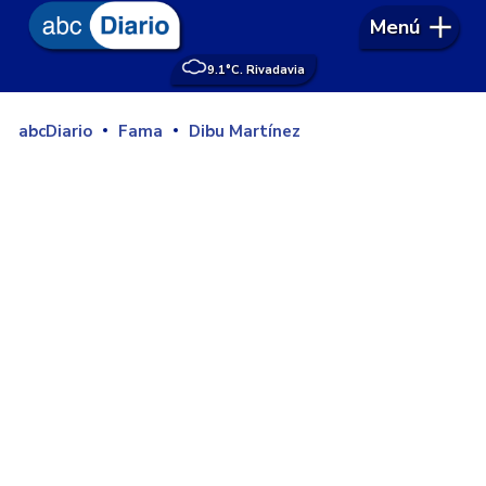
Menú
9.1°
C. Rivadavia
abcDiario
Fama
Dibu Martínez