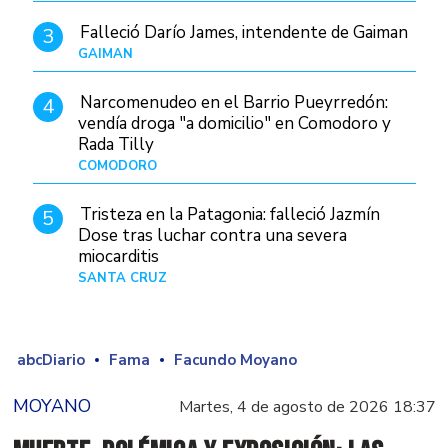
Falleció Darío James, intendente de Gaiman
3
GAIMAN
Hace 9 horas
Narcomenudeo en el Barrio Pueyrredón:
4
vendía droga "a domicilio" en Comodoro y
Rada Tilly
COMODORO
Hace 10 horas
Tristeza en la Patagonia: falleció Jazmín
5
Dose tras luchar contra una severa
miocarditis
SANTA CRUZ
Hace 1 día
abcDiario
Fama
Facundo Moyano
MOYANO
Martes, 4 de agosto de 2026 18:37