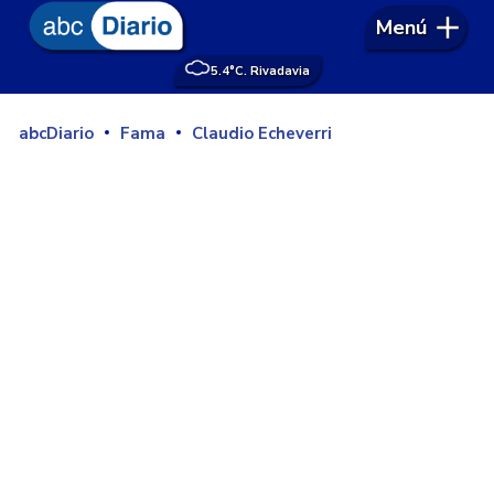
Menú
5.4°
C. Rivadavia
abcDiario
Fama
Claudio Echeverri