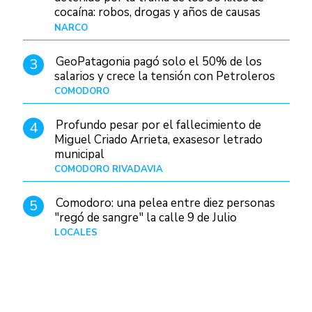
cocaína: robos, drogas y años de causas
judiciales
NARCO
Hace 17 horas
GeoPatagonia pagó solo el 50% de los
3
salarios y crece la tensión con Petroleros
COMODORO
Hace 21 horas
Profundo pesar por el fallecimiento de
4
Miguel Criado Arrieta, exasesor letrado
municipal
COMODORO RIVADAVIA
Hace 19 horas
Comodoro: una pelea entre diez personas
5
"regó de sangre" la calle 9 de Julio
LOCALES
Hace 1 día