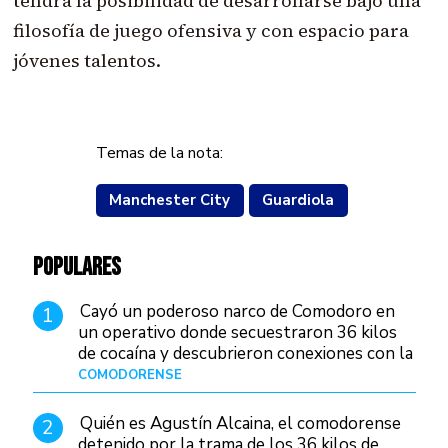
tendrá la posibilidad de desarrollarse bajo una
filosofía de juego ofensiva y con espacio para
jóvenes talentos.
Temas de la nota:
Manchester City
Guardiola
POPULARES
Cayó un poderoso narco de Comodoro en
1
un operativo donde secuestraron 36 kilos
de cocaína y descubrieron conexiones con la
Patagonia
COMODORENSE
Hace 1 día
Quién es Agustín Alcaina, el comodorense
2
detenido por la trama de los 36 kilos de