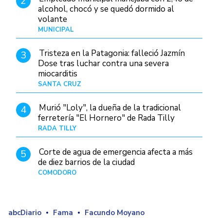
2
alcohol, chocó y se quedó dormido al
volante
MUNICIPAL
Hace 15 horas
Tristeza en la Patagonia: falleció Jazmín
3
Dose tras luchar contra una severa
miocarditis
SANTA CRUZ
Hace 7 horas
Murió "Loly", la dueña de la tradicional
4
ferretería "El Hornero" de Rada Tilly
RADA TILLY
Hace 6 horas
Corte de agua de emergencia afecta a más
5
de diez barrios de la ciudad
COMODORO
Hace 1 día
abcDiario
Fama
Facundo Moyano