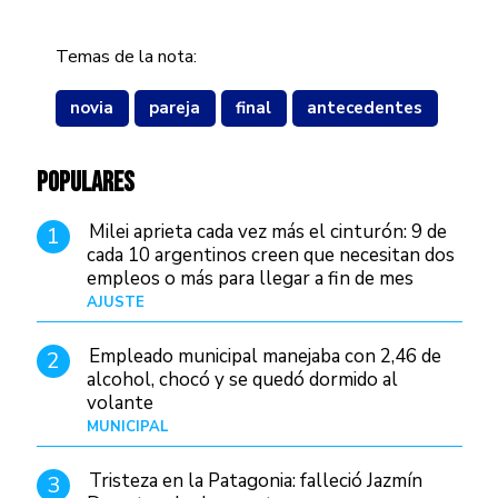
Temas de la nota:
novia
pareja
final
antecedentes
POPULARES
Milei aprieta cada vez más el cinturón: 9 de
1
cada 10 argentinos creen que necesitan dos
empleos o más para llegar a fin de mes
AJUSTE
Hace 3 días
Empleado municipal manejaba con 2,46 de
2
alcohol, chocó y se quedó dormido al
volante
MUNICIPAL
Hace 14 horas
Tristeza en la Patagonia: falleció Jazmín
3