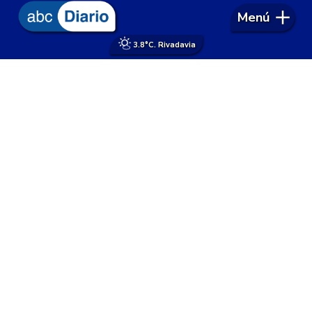
Menú
3.8°
C. Rivadavia