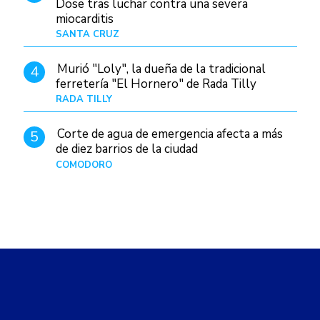
Dose tras luchar contra una severa
miocarditis
SANTA CRUZ
Hace 6 horas
Murió "Loly", la dueña de la tradicional
4
ferretería "El Hornero" de Rada Tilly
RADA TILLY
Hace 6 horas
Corte de agua de emergencia afecta a más
5
de diez barrios de la ciudad
COMODORO
Hace 1 día