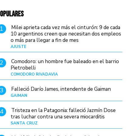
OPULARES
Milei aprieta cada vez más el cinturón: 9 de cada
1
10 argentinos creen que necesitan dos empleos
o más para llegar a fin de mes
AJUSTE
Hace 4 días
Comodoro: un hombre fue baleado en el barrio
2
Pietrobelli
COMODORO RIVADAVIA
Hace 2 horas
Falleció Darío James, intendente de Gaiman
3
GAIMAN
Hace 4 horas
Tristeza en la Patagonia: falleció Jazmín Dose
4
tras luchar contra una severa miocarditis
SANTA CRUZ
Hace 1 día