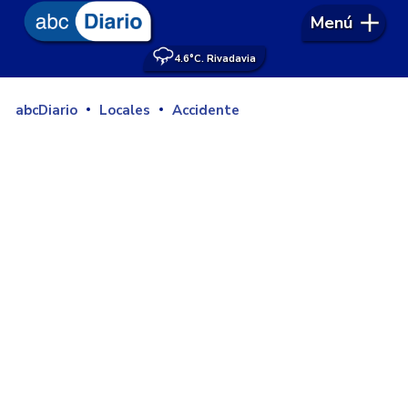
Menú
4.6°
C. Rivadavia
abcDiario
Locales
Accidente