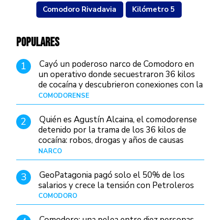
Comodoro Rivadavia
Kilómetro 5
POPULARES
Cayó un poderoso narco de Comodoro en
1
un operativo donde secuestraron 36 kilos
de cocaína y descubrieron conexiones con la
Patagonia
COMODORENSE
Hace 21 horas
Quién es Agustín Alcaina, el comodorense
2
detenido por la trama de los 36 kilos de
cocaína: robos, drogas y años de causas
judiciales
NARCO
Hace 14 horas
GeoPatagonia pagó solo el 50% de los
3
salarios y crece la tensión con Petroleros
COMODORO
Hace 18 horas
Comodoro: una pelea entre diez personas