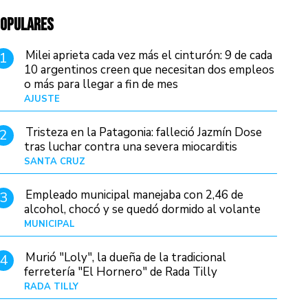
OPULARES
Milei aprieta cada vez más el cinturón: 9 de cada
1
10 argentinos creen que necesitan dos empleos
o más para llegar a fin de mes
AJUSTE
Hace 3 días
Tristeza en la Patagonia: falleció Jazmín Dose
2
tras luchar contra una severa miocarditis
SANTA CRUZ
Hace 17 horas
Empleado municipal manejaba con 2,46 de
3
alcohol, chocó y se quedó dormido al volante
MUNICIPAL
Hace 1 día
Murió "Loly", la dueña de la tradicional
4
ferretería "El Hornero" de Rada Tilly
RADA TILLY
Hace 16 horas