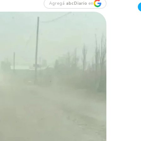
Agregá
abcDiario
en