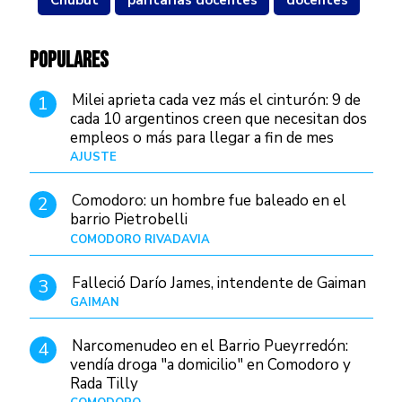
Chubut
paritarias docentes
docentes
POPULARES
Milei aprieta cada vez más el cinturón: 9 de
1
cada 10 argentinos creen que necesitan dos
empleos o más para llegar a fin de mes
AJUSTE
Hace 4 días
Comodoro: un hombre fue baleado en el
2
barrio Pietrobelli
COMODORO RIVADAVIA
Hace 10 horas
Falleció Darío James, intendente de Gaiman
3
GAIMAN
Hace 13 horas
Narcomenudeo en el Barrio Pueyrredón:
4
vendía droga "a domicilio" en Comodoro y
Rada Tilly