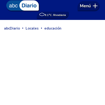
Menú
9.1°
C. Rivadavia
abcDiario
Locales
educación