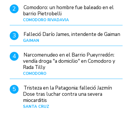
Comodoro: un hombre fue baleado en el
2
barrio Pietrobelli
COMODORO RIVADAVIA
Hace 7 horas
Falleció Darío James, intendente de Gaiman
3
GAIMAN
Hace 9 horas
Narcomenudeo en el Barrio Pueyrredón:
4
vendía droga "a domicilio" en Comodoro y
Rada Tilly
COMODORO
Hace 10 horas
Tristeza en la Patagonia: falleció Jazmín
5
Dose tras luchar contra una severa
miocarditis
SANTA CRUZ
Hace 1 día