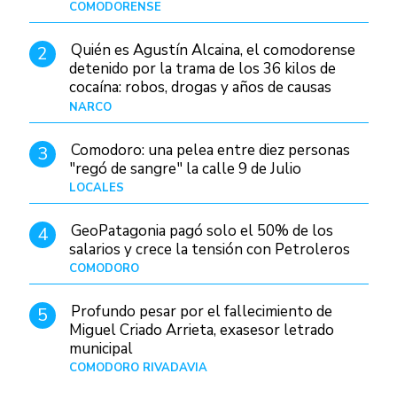
Patagonia
COMODORENSE
Hace 17 horas
Quién es Agustín Alcaina, el comodorense
2
detenido por la trama de los 36 kilos de
cocaína: robos, drogas y años de causas
judiciales
NARCO
Hace 10 horas
Comodoro: una pelea entre diez personas
3
"regó de sangre" la calle 9 de Julio
LOCALES
Hace 1 día
GeoPatagonia pagó solo el 50% de los
4
salarios y crece la tensión con Petroleros
COMODORO
Hace 15 horas
Profundo pesar por el fallecimiento de
5
Miguel Criado Arrieta, exasesor letrado
municipal
COMODORO RIVADAVIA
Hace 13 horas