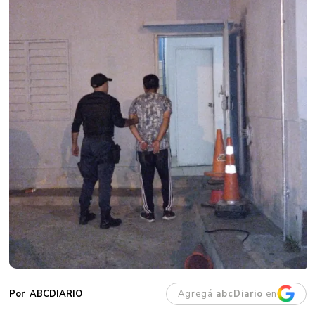
Agregá
abcDiario
en
ABCDIARIO