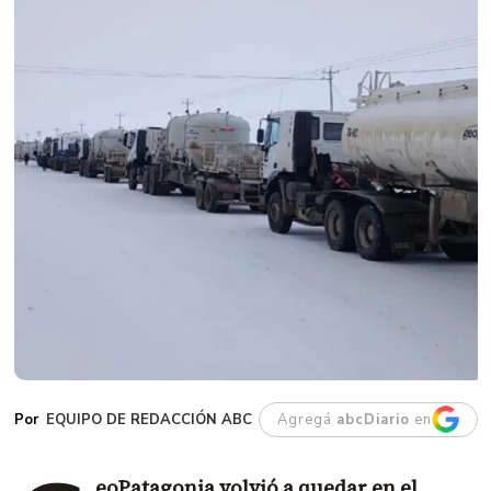
EQUIPO DE REDACCIÓN ABC
Agregá
abcDiario
en
eoPatagonia volvió a quedar en el