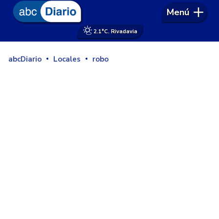
Menú
2.1°
C. Rivadavia
abcDiario
Locales
robo