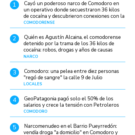
Cayó un poderoso narco de Comodoro en
1
un operativo donde secuestraron 36 kilos
de cocaína y descubrieron conexiones con la
Patagonia
COMODORENSE
Hace 12 horas
Quién es Agustín Alcaina, el comodorense
2
detenido por la trama de los 36 kilos de
cocaína: robos, drogas y años de causas
judiciales
NARCO
Hace 5 horas
Comodoro: una pelea entre diez personas
3
"regó de sangre" la calle 9 de Julio
LOCALES
Hace 19 horas
GeoPatagonia pagó solo el 50% de los
4
salarios y crece la tensión con Petroleros
COMODORO
Hace 10 horas
Narcomenudeo en el Barrio Pueyrredón:
5
vendía droga "a domicilio" en Comodoro y