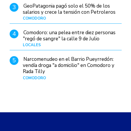
GeoPatagonia pagó solo el 50% de los
3
salarios y crece la tensión con Petroleros
COMODORO
Hace 1 día
Comodoro: una pelea entre diez personas
4
"regó de sangre" la calle 9 de Julio
LOCALES
Hace 1 día
Narcomenudeo en el Barrio Pueyrredón:
5
vendía droga "a domicilio" en Comodoro y
Rada Tilly
COMODORO
Hace 2 días