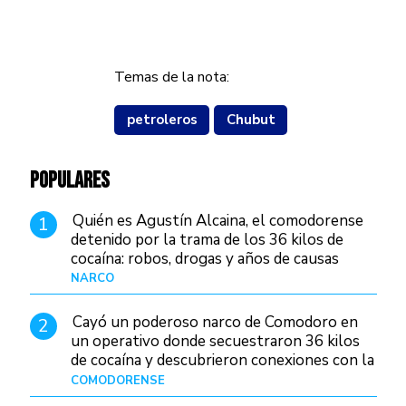
Temas de la nota:
petroleros
Chubut
POPULARES
Quién es Agustín Alcaina, el comodorense
1
detenido por la trama de los 36 kilos de
cocaína: robos, drogas y años de causas
judiciales
NARCO
Hace 1 día
Cayó un poderoso narco de Comodoro en
2
un operativo donde secuestraron 36 kilos
de cocaína y descubrieron conexiones con la
Patagonia
COMODORENSE
Hace 1 día