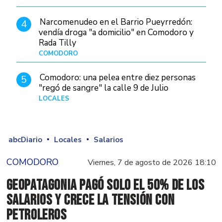
Narcomenudeo en el Barrio Pueyrredón:
4
vendía droga "a domicilio" en Comodoro y
Rada Tilly
COMODORO
Hace 2 días
Comodoro: una pelea entre diez personas
5
"regó de sangre" la calle 9 de Julio
LOCALES
Hace 1 día
abcDiario
Locales
Salarios
COMODORO
Viernes, 7 de agosto de 2026 18:10
GeoPatagonia pagó solo el 50% de los
salarios y crece la tensión con
Petroleros