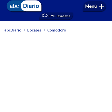
Menú
3.7°
C. Rivadavia
abcDiario
Locales
Comodoro