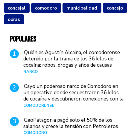
concejal
comodoro
municipalidad
concejo
obras
POPULARES
Quién es Agustín Alcaina, el comodorense
1
detenido por la trama de los 36 kilos de
cocaína: robos, drogas y años de causas
judiciales
NARCO
Hace 1 día
Cayó un poderoso narco de Comodoro en
2
un operativo donde secuestraron 36 kilos
de cocaína y descubrieron conexiones con la
Patagonia
COMODORENSE
Hace 1 día
GeoPatagonia pagó solo el 50% de los
3
salarios y crece la tensión con Petroleros
COMODORO
Hace 1 día