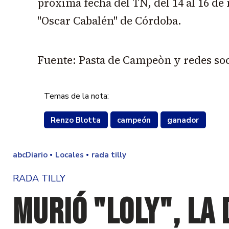
próxima fecha del TN, del 14 al 16 d
"Oscar Cabalén" de Córdoba.
Fuente: Pasta de Campeòn y redes soc
Temas de la nota:
Renzo Blotta
campeón
ganador
abcDiario
Locales
rada tilly
RADA TILLY
Murió "Loly", la 