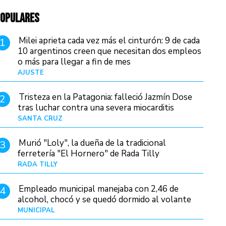
OPULARES
Milei aprieta cada vez más el cinturón: 9 de cada
1
10 argentinos creen que necesitan dos empleos
o más para llegar a fin de mes
AJUSTE
Hace 4 días
Tristeza en la Patagonia: falleció Jazmín Dose
2
tras luchar contra una severa miocarditis
SANTA CRUZ
Hace 1 día
Murió "Loly", la dueña de la tradicional
3
ferretería "El Hornero" de Rada Tilly
RADA TILLY
Hace 23 horas
Empleado municipal manejaba con 2,46 de
4
alcohol, chocó y se quedó dormido al volante
MUNICIPAL
Hace 1 día