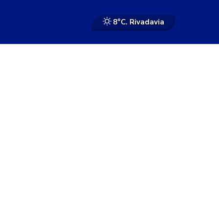
8°
C. Rivadavia