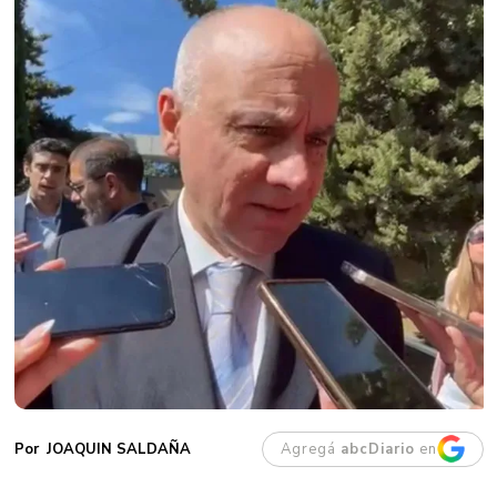
Agregá
abcDiario
en
JOAQUIN SALDAÑA