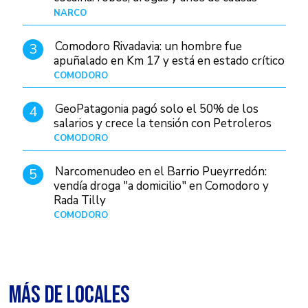
judiciales
NARCO
Hace 2 días
Comodoro Rivadavia: un hombre fue
3
apuñalado en Km 17 y está en estado crítico
COMODORO
Hace 14 horas
GeoPatagonia pagó solo el 50% de los
4
salarios y crece la tensión con Petroleros
COMODORO
Hace 2 días
Narcomenudeo en el Barrio Pueyrredón:
5
vendía droga "a domicilio" en Comodoro y
Rada Tilly
COMODORO
Hace 3 días
MÁS DE LOCALES