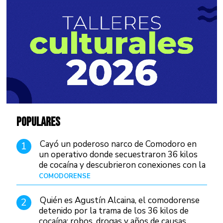
POPULARES
Cayó un poderoso narco de Comodoro en
1
un operativo donde secuestraron 36 kilos
de cocaína y descubrieron conexiones con la
Patagonia
COMODORENSE
Hace 2 días
Quién es Agustín Alcaina, el comodorense
2
detenido por la trama de los 36 kilos de
cocaína: robos, drogas y años de causas