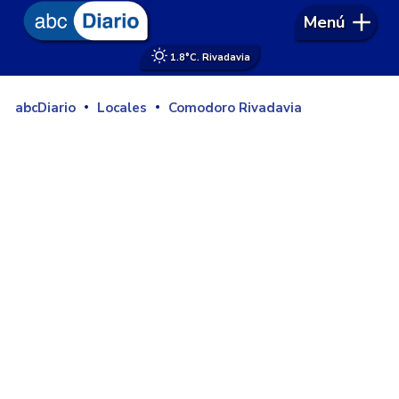
Menú
1.8°
C. Rivadavia
abcDiario
Locales
Comodoro Rivadavia