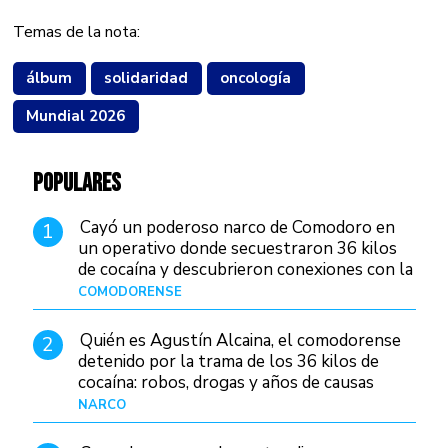
Temas de la nota:
álbum
solidaridad
oncología
Mundial 2026
POPULARES
Cayó un poderoso narco de Comodoro en
1
un operativo donde secuestraron 36 kilos
de cocaína y descubrieron conexiones con la
Patagonia
COMODORENSE
Hace 8 horas
Quién es Agustín Alcaina, el comodorense
2
detenido por la trama de los 36 kilos de
cocaína: robos, drogas y años de causas
judiciales
NARCO
Hace 54 minutos