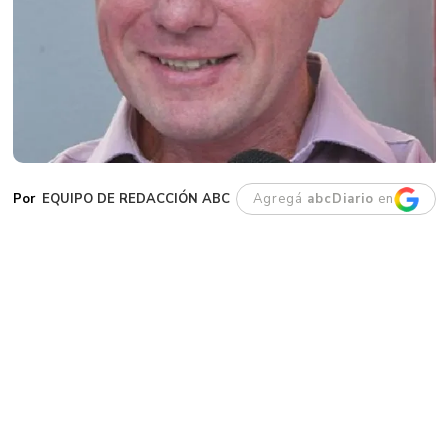
EQUIPO DE REDACCIÓN ABC
Agregá
abcDiario
en
G
aiman. Este jueves se dio a conocer la
noticia del fallecimiento de su
intendente, Darío James, un vecino
históricamente ligado al crecimiento
institucional y productivo del pueblo.