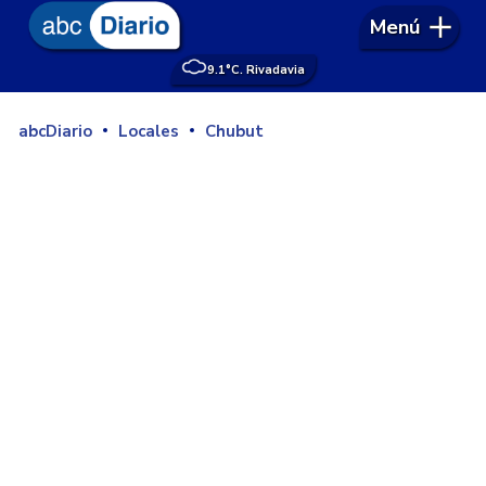
Menú
9.1°
C. Rivadavia
abcDiario
Locales
Chubut