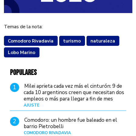
Temas de la nota:
Comodoro Rivadavia
turismo
naturaleza
Lobo Marino
POPULARES
Milei aprieta cada vez más el cinturón: 9 de
1
cada 10 argentinos creen que necesitan dos
empleos o más para llegar a fin de mes
AJUSTE
Hace 4 días
Comodoro: un hombre fue baleado en el
2
barrio Pietrobelli
COMODORO RIVADAVIA
Hace 2 horas