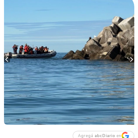
Agregá
abcDiario
en