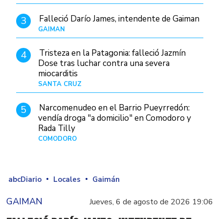
Falleció Darío James, intendente de Gaiman
3
GAIMAN
Hace 4 horas
Tristeza en la Patagonia: falleció Jazmín
4
Dose tras luchar contra una severa
miocarditis
SANTA CRUZ
Hace 1 día
Narcomenudeo en el Barrio Pueyrredón:
5
vendía droga "a domicilio" en Comodoro y
Rada Tilly
COMODORO
Hace 6 horas
abcDiario
Locales
Gaimán
GAIMAN
Jueves, 6 de agosto de 2026 19:06