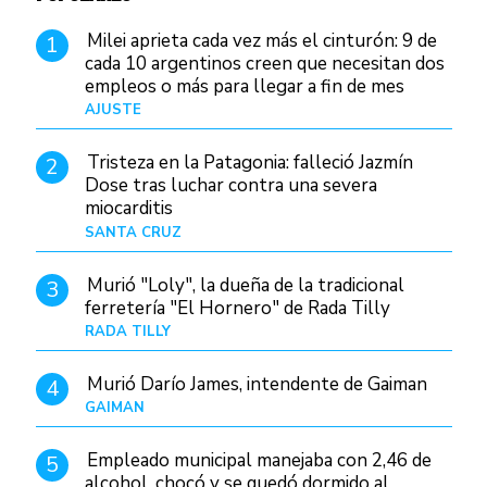
Milei aprieta cada vez más el cinturón: 9 de
1
cada 10 argentinos creen que necesitan dos
empleos o más para llegar a fin de mes
AJUSTE
Hace 4 días
Tristeza en la Patagonia: falleció Jazmín
2
Dose tras luchar contra una severa
miocarditis
SANTA CRUZ
Hace 1 día
Murió "Loly", la dueña de la tradicional
3
ferretería "El Hornero" de Rada Tilly
RADA TILLY
Hace 1 día
Murió Darío James, intendente de Gaiman
4
GAIMAN
Hace 1 hora
Empleado municipal manejaba con 2,46 de
5
alcohol, chocó y se quedó dormido al