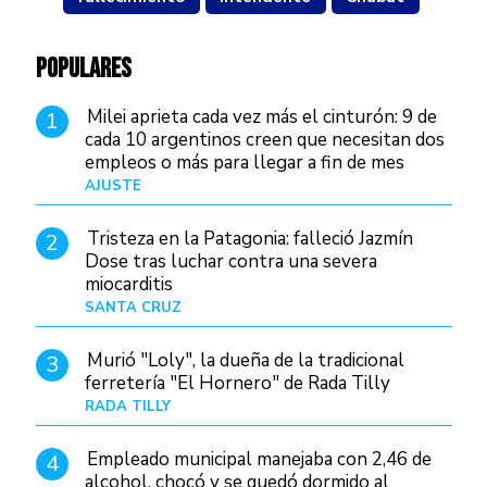
POPULARES
Milei aprieta cada vez más el cinturón: 9 de
1
cada 10 argentinos creen que necesitan dos
empleos o más para llegar a fin de mes
AJUSTE
Hace 4 días
Tristeza en la Patagonia: falleció Jazmín
2
Dose tras luchar contra una severa
miocarditis
SANTA CRUZ
Hace 1 día
Murió "Loly", la dueña de la tradicional
3
ferretería "El Hornero" de Rada Tilly
RADA TILLY
Hace 23 horas
Empleado municipal manejaba con 2,46 de
4
alcohol, chocó y se quedó dormido al