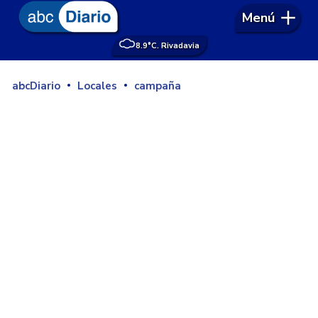
Menú
8.9°
C. Rivadavia
abcDiario
Locales
campaña