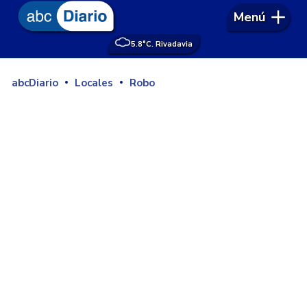
Menú
5.8°
C. Rivadavia
abcDiario
Locales
Robo