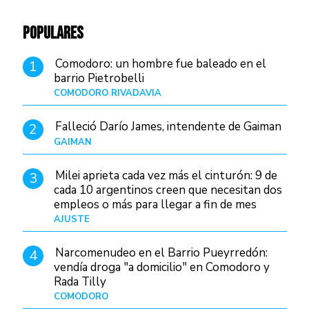
POPULARES
Comodoro: un hombre fue baleado en el
1
barrio Pietrobelli
COMODORO RIVADAVIA
Hace 12 horas
Falleció Darío James, intendente de Gaiman
2
GAIMAN
Hace 15 horas
Milei aprieta cada vez más el cinturón: 9 de
3
cada 10 argentinos creen que necesitan dos
empleos o más para llegar a fin de mes
AJUSTE
Hace 4 días
Narcomenudeo en el Barrio Pueyrredón:
4
vendía droga "a domicilio" en Comodoro y
Rada Tilly
COMODORO
Hace 16 horas