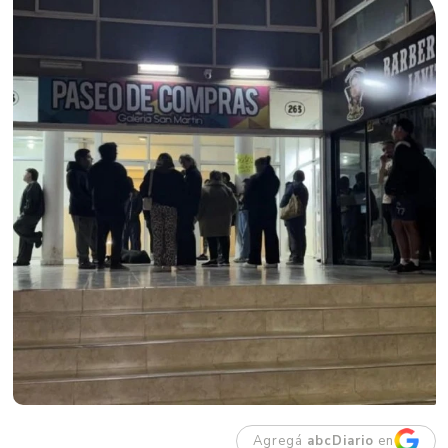
Agregá
abcDiario
en