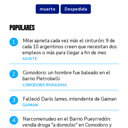
muerte
Despedida
POPULARES
Milei aprieta cada vez más el cinturón: 9 de
1
cada 10 argentinos creen que necesitan dos
empleos o más para llegar a fin de mes
AJUSTE
Hace 4 días
Comodoro: un hombre fue baleado en el
2
barrio Pietrobelli
COMODORO RIVADAVIA
Hace 5 horas
Falleció Darío James, intendente de Gaiman
3
GAIMAN
Hace 7 horas
Narcomenudeo en el Barrio Pueyrredón:
4
vendía droga "a domicilio" en Comodoro y