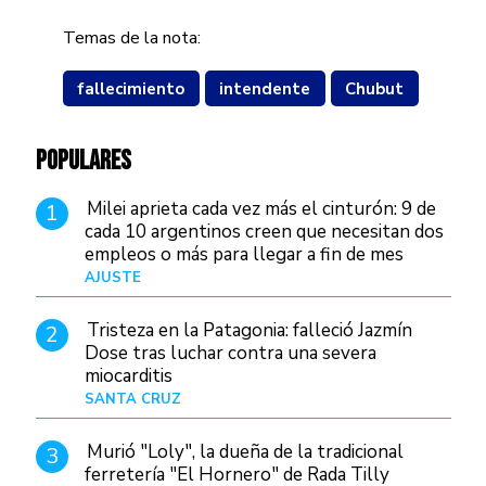
Temas de la nota:
fallecimiento
intendente
Chubut
POPULARES
Milei aprieta cada vez más el cinturón: 9 de
1
cada 10 argentinos creen que necesitan dos
empleos o más para llegar a fin de mes
AJUSTE
Hace 4 días
Tristeza en la Patagonia: falleció Jazmín
2
Dose tras luchar contra una severa
miocarditis
SANTA CRUZ
Hace 1 día
Murió "Loly", la dueña de la tradicional
3
ferretería "El Hornero" de Rada Tilly