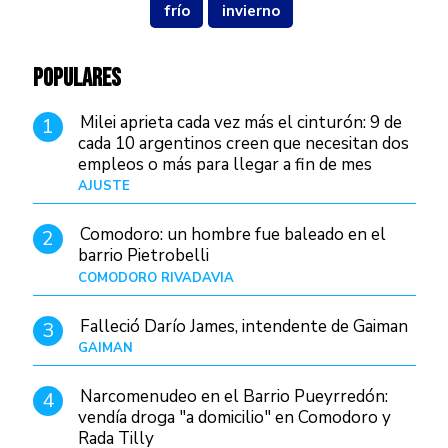
frío
invierno
POPULARES
Milei aprieta cada vez más el cinturón: 9 de
1
cada 10 argentinos creen que necesitan dos
empleos o más para llegar a fin de mes
AJUSTE
Hace 4 días
Comodoro: un hombre fue baleado en el
2
barrio Pietrobelli
COMODORO RIVADAVIA
Hace 7 horas
Falleció Darío James, intendente de Gaiman
3
GAIMAN
Hace 9 horas
Narcomenudeo en el Barrio Pueyrredón:
4
vendía droga "a domicilio" en Comodoro y
Rada Tilly