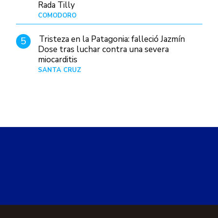
Rada Tilly
COMODORO
Hace 8 horas
Tristeza en la Patagonia: falleció Jazmín
5
Dose tras luchar contra una severa
miocarditis
SANTA CRUZ
Hace 1 día