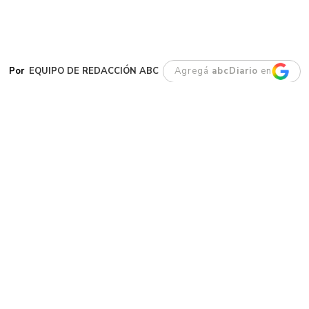
EQUIPO DE REDACCIÓN ABC
Agregá
abcDiario
en
G
aiman. Este jueves se dio a conocer la
noticia del fallecimiento de su
intendente, Darío James, un vecino
históricamente ligado al crecimiento
institucional y productivo del pueblo.
Antes de su llegada a la intendencia en 2019,