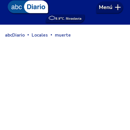
Menú
8.9°
C. Rivadavia
abcDiario
Locales
muerte