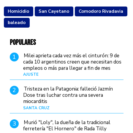
Homicidio
San Cayetano
Comodoro Rivadavia
baleado
POPULARES
Milei aprieta cada vez más el cinturón: 9 de
1
cada 10 argentinos creen que necesitan dos
empleos o más para llegar a fin de mes
AJUSTE
Hace 4 días
Tristeza en la Patagonia: falleció Jazmín
2
Dose tras luchar contra una severa
miocarditis
SANTA CRUZ
Hace 1 día
Murió "Loly", la dueña de la tradicional
3
ferretería "El Hornero" de Rada Tilly