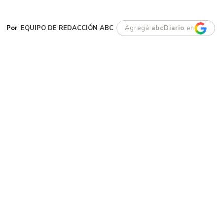
EQUIPO DE REDACCIÓN ABC
Agregá
abcDiario
en
G
aiman. Este jueves se dio a conocer la
noticia del fallecimiento de su
intendente, Darío James, un vecino
históricamente ligado al crecimiento
institucional y productivo del pueblo.
Antes de su llegada a la intendencia en 2019,
James ya era una figura ampliamente conocida
y respetada por su desempeño en el sector