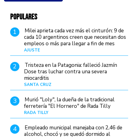
POPULARES
Milei aprieta cada vez más el cinturón: 9 de
1
cada 10 argentinos creen que necesitan dos
empleos o más para llegar a fin de mes
AJUSTE
Hace 4 días
Tristeza en la Patagonia: falleció Jazmín
2
Dose tras luchar contra una severa
miocarditis
SANTA CRUZ
Hace 1 día
Murió "Loly", la dueña de la tradicional
3
ferretería "El Hornero" de Rada Tilly
RADA TILLY
Hace 23 horas
Empleado municipal manejaba con 2,46 de
4
alcohol, chocó y se quedó dormido al