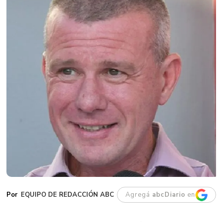
EQUIPO DE REDACCIÓN ABC
Agregá
abcDiario
en