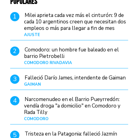
POPULARES
Milei aprieta cada vez más el cinturón: 9 de
1
cada 10 argentinos creen que necesitan dos
empleos o más para llegar a fin de mes
AJUSTE
Hace 4 días
Comodoro: un hombre fue baleado en el
2
barrio Pietrobelli
COMODORO RIVADAVIA
Hace 5 horas
Falleció Darío James, intendente de Gaiman
3
GAIMAN
Hace 7 horas
Narcomenudeo en el Barrio Pueyrredón:
4
vendía droga "a domicilio" en Comodoro y
Rada Tilly
COMODORO
Hace 8 horas
Tristeza en la Patagonia: falleció Jazmín
5