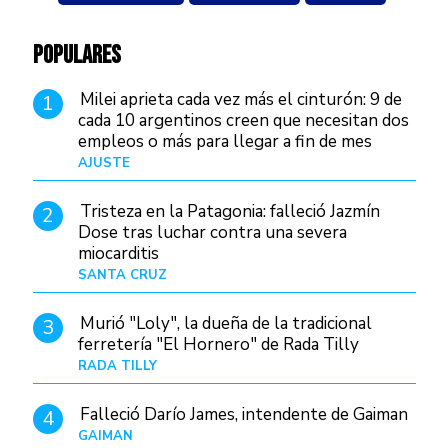
POPULARES
Milei aprieta cada vez más el cinturón: 9 de
1
cada 10 argentinos creen que necesitan dos
empleos o más para llegar a fin de mes
AJUSTE
Hace 4 días
Tristeza en la Patagonia: falleció Jazmín
2
Dose tras luchar contra una severa
miocarditis
SANTA CRUZ
Hace 1 día
Murió "Loly", la dueña de la tradicional
3
ferretería "El Hornero" de Rada Tilly
RADA TILLY
Hace 1 día
Falleció Darío James, intendente de Gaiman
4
GAIMAN
Hace 1 hora