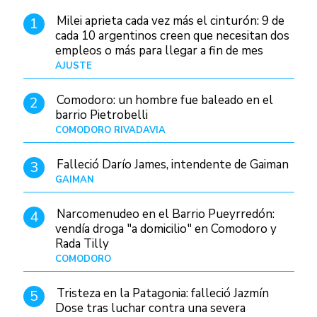
Milei aprieta cada vez más el cinturón: 9 de
1
cada 10 argentinos creen que necesitan dos
empleos o más para llegar a fin de mes
AJUSTE
Hace 4 días
Comodoro: un hombre fue baleado en el
2
barrio Pietrobelli
COMODORO RIVADAVIA
Hace 5 horas
Falleció Darío James, intendente de Gaiman
3
GAIMAN
Hace 7 horas
Narcomenudeo en el Barrio Pueyrredón:
4
vendía droga "a domicilio" en Comodoro y
Rada Tilly
COMODORO
Hace 8 horas
Tristeza en la Patagonia: falleció Jazmín
5
Dose tras luchar contra una severa