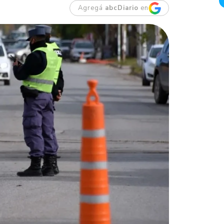
Agregá
abcDiario
en