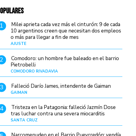
OPULARES
Milei aprieta cada vez más el cinturón: 9 de cada
1
10 argentinos creen que necesitan dos empleos
o más para llegar a fin de mes
AJUSTE
Hace 4 días
Comodoro: un hombre fue baleado en el barrio
2
Pietrobelli
COMODORO RIVADAVIA
Hace 3 horas
Falleció Darío James, intendente de Gaiman
3
GAIMAN
Hace 5 horas
Tristeza en la Patagonia: falleció Jazmín Dose
4
tras luchar contra una severa miocarditis
SANTA CRUZ
Hace 1 día
Narcomenudeo en el Barrio Pueyrredón: vendía