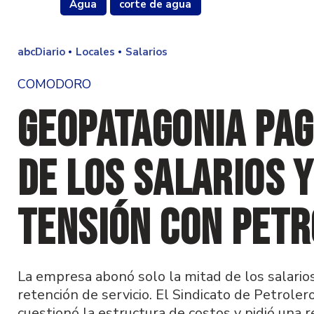
Agua
corte de agua
abcDiario
Locales
Salarios
COMODORO
GeoPatagonia pag
de los salarios y
tensión con Pet
La empresa abonó solo la mitad de los salario
retención de servicio. El Sindicato de Petrol
cuestionó la estructura de costos y pidió una r