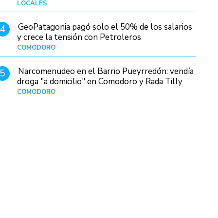
LOCALES
Hace 19 horas
GeoPatagonia pagó solo el 50% de los salarios
4
y crece la tensión con Petroleros
COMODORO
Hace 10 horas
Narcomenudeo en el Barrio Pueyrredón: vendía
5
droga "a domicilio" en Comodoro y Rada Tilly
COMODORO
Hace 1 día