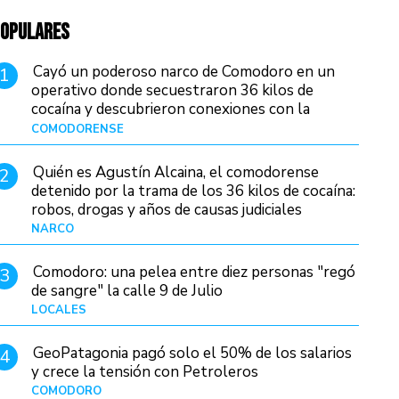
OPULARES
Cayó un poderoso narco de Comodoro en un
1
operativo donde secuestraron 36 kilos de
cocaína y descubrieron conexiones con la
Patagonia
COMODORENSE
Hace 13 horas
Quién es Agustín Alcaina, el comodorense
2
detenido por la trama de los 36 kilos de cocaína:
robos, drogas y años de causas judiciales
NARCO
Hace 5 horas
Comodoro: una pelea entre diez personas "regó
3
de sangre" la calle 9 de Julio
LOCALES
Hace 19 horas
GeoPatagonia pagó solo el 50% de los salarios
4
y crece la tensión con Petroleros
COMODORO
Hace 10 horas