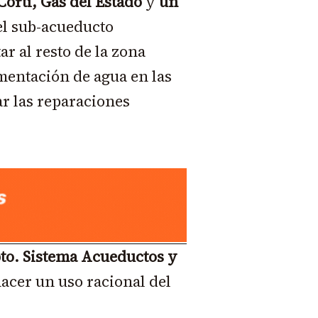
orti, Gas del Estado
y
un
el sub-acueducto
r al resto de la zona
imentación de agua en las
r las reparaciones
to. Sistema Acueductos y
hacer un uso racional del