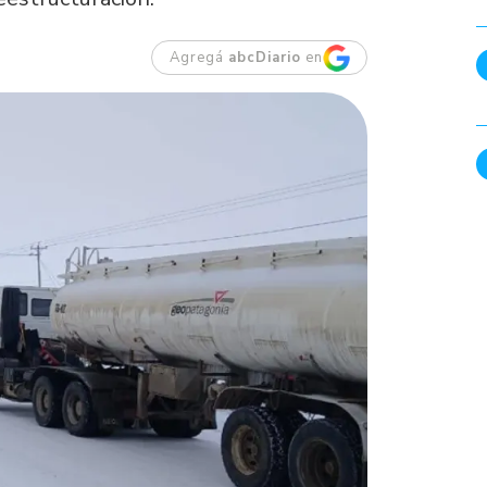
Agregá
abcDiario
en