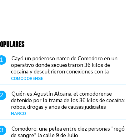
OPULARES
Cayó un poderoso narco de Comodoro en un
1
operativo donde secuestraron 36 kilos de
cocaína y descubrieron conexiones con la
Patagonia
COMODORENSE
Hace 12 horas
Quién es Agustín Alcaina, el comodorense
2
detenido por la trama de los 36 kilos de cocaína:
robos, drogas y años de causas judiciales
NARCO
Hace 5 horas
Comodoro: una pelea entre diez personas "regó
3
de sangre" la calle 9 de Julio