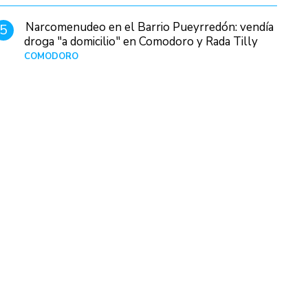
Narcomenudeo en el Barrio Pueyrredón: vendía
5
droga "a domicilio" en Comodoro y Rada Tilly
COMODORO
Hace 1 día