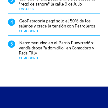
3
"regó de sangre" la calle 9 de Julio
LOCALES
Hace 19 horas
GeoPatagonia pagó solo el 50% de los
4
salarios y crece la tensión con Petroleros
COMODORO
Hace 10 horas
Narcomenudeo en el Barrio Pueyrredón:
5
vendía droga "a domicilio" en Comodoro y
Rada Tilly
COMODORO
Hace 1 día