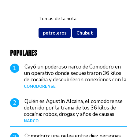
Temas de la nota:
petroleros
Chubut
POPULARES
Cayó un poderoso narco de Comodoro en
1
un operativo donde secuestraron 36 kilos
de cocaína y descubrieron conexiones con la
Patagonia
COMODORENSE
Hace 12 horas
Quién es Agustín Alcaina, el comodorense
2
detenido por la trama de los 36 kilos de
cocaína: robos, drogas y años de causas
judiciales
NARCO
Hace 5 horas
Comodoro: una pelea entre diez personas