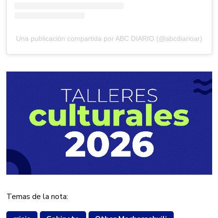
Una publicación compartida por ABC DIARIO (@abcdiarioar)
Temas de la nota: