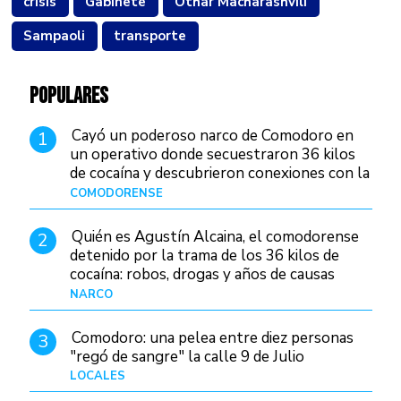
crisis
Gabinete
Othar Macharashvili
Sampaoli
transporte
POPULARES
Cayó un poderoso narco de Comodoro en
1
un operativo donde secuestraron 36 kilos
de cocaína y descubrieron conexiones con la
Patagonia
COMODORENSE
Hace 15 horas
Quién es Agustín Alcaina, el comodorense
2
detenido por la trama de los 36 kilos de
cocaína: robos, drogas y años de causas
judiciales
NARCO
Hace 7 horas
Comodoro: una pelea entre diez personas
3
"regó de sangre" la calle 9 de Julio
LOCALES
Hace 21 horas