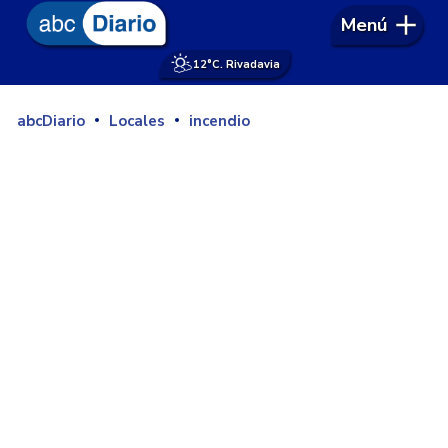
Menú
12°
C. Rivadavia
abcDiario
Locales
incendio