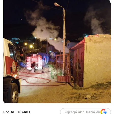
Agregá
abcDiario
en
ABCDIARIO