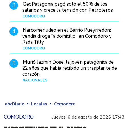
GeoPatagonia pagó solo el 50% de los
3
salarios y crece la tensión con Petroleros
COMODORO
Hace 1 día
Narcomenudeo en el Barrio Pueyrredón:
4
vendía droga "a domicilio" en Comodoro y
Rada Tilly
COMODORO
Hace 2 días
Murió Jazmín Dose, la joven patagónica de
5
22 años que había recibido un trasplante de
corazón
NACIONALES
Hace 3 días
abcDiario
Locales
Comodoro
COMODORO
Jueves, 6 de agosto de 2026 17:43