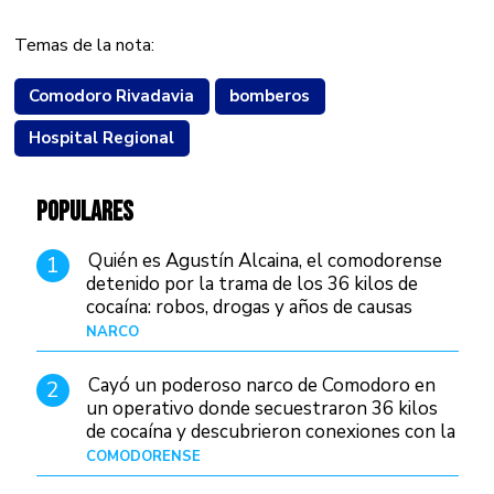
Temas de la nota:
Comodoro Rivadavia
bomberos
Hospital Regional
POPULARES
Quién es Agustín Alcaina, el comodorense
1
detenido por la trama de los 36 kilos de
cocaína: robos, drogas y años de causas
judiciales
NARCO
Hace 1 día
Cayó un poderoso narco de Comodoro en
2
un operativo donde secuestraron 36 kilos
de cocaína y descubrieron conexiones con la
Patagonia
COMODORENSE
Hace 1 día