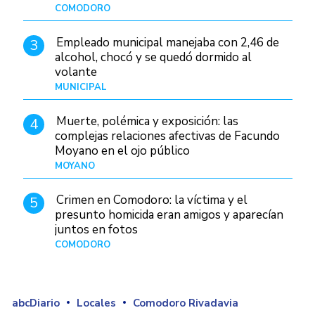
COMODORO
Hace 1 día
Empleado municipal manejaba con 2,46 de
3
alcohol, chocó y se quedó dormido al
volante
MUNICIPAL
Hace 8 horas
Muerte, polémica y exposición: las
4
complejas relaciones afectivas de Facundo
Moyano en el ojo público
MOYANO
Hace 1 día
Crimen en Comodoro: la víctima y el
5
presunto homicida eran amigos y aparecían
juntos en fotos
COMODORO
Hace 2 días
abcDiario
Locales
Comodoro Rivadavia