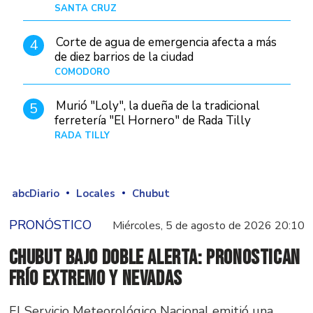
SANTA CRUZ
Hace 4 horas
Corte de agua de emergencia afecta a más
4
de diez barrios de la ciudad
COMODORO
Hace 1 día
Murió "Loly", la dueña de la tradicional
5
ferretería "El Hornero" de Rada Tilly
RADA TILLY
Hace 4 horas
abcDiario
Locales
Chubut
PRONÓSTICO
Miércoles, 5 de agosto de 2026 20:10
Chubut bajo doble alerta: pronostican
frío extremo y nevadas
El Servicio Meteorológico Nacional emitió una