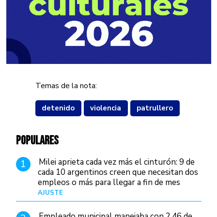
Temas de la nota:
detenido
violencia
patrullero
POPULARES
Milei aprieta cada vez más el cinturón: 9 de
1
cada 10 argentinos creen que necesitan dos
empleos o más para llegar a fin de mes
AJUSTE
Hace 3 días
Empleado municipal manejaba con 2,46 de