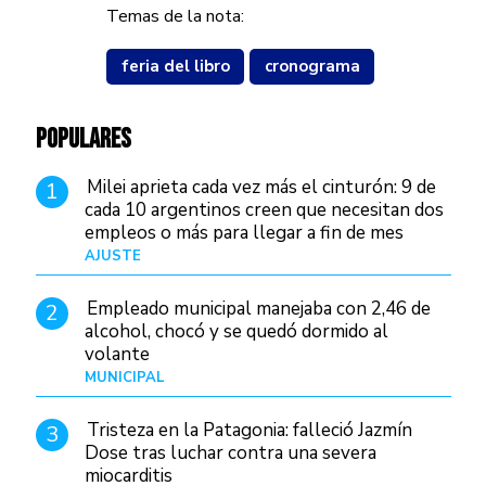
Temas de la nota:
feria del libro
cronograma
POPULARES
Milei aprieta cada vez más el cinturón: 9 de
1
cada 10 argentinos creen que necesitan dos
empleos o más para llegar a fin de mes
AJUSTE
Hace 3 días
Empleado municipal manejaba con 2,46 de
2
alcohol, chocó y se quedó dormido al
volante
MUNICIPAL
Hace 12 horas
Tristeza en la Patagonia: falleció Jazmín
3
Dose tras luchar contra una severa
miocarditis