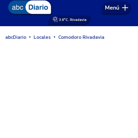
Menú
3.8°
C. Rivadavia
abcDiario
Locales
Comodoro Rivadavia