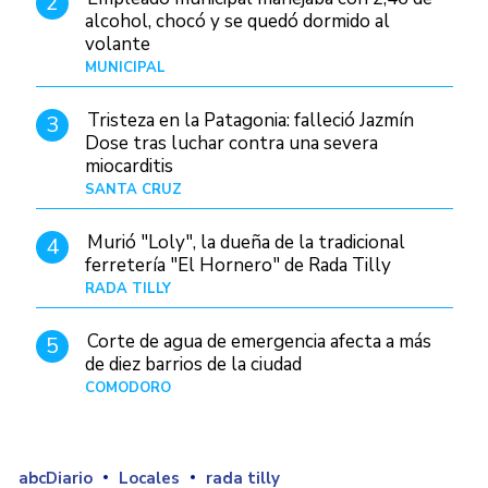
2
alcohol, chocó y se quedó dormido al
volante
MUNICIPAL
Hace 18 horas
Tristeza en la Patagonia: falleció Jazmín
3
Dose tras luchar contra una severa
miocarditis
SANTA CRUZ
Hace 10 horas
Murió "Loly", la dueña de la tradicional
4
ferretería "El Hornero" de Rada Tilly
RADA TILLY
Hace 10 horas
Corte de agua de emergencia afecta a más
5
de diez barrios de la ciudad
COMODORO
Hace 1 día
abcDiario
Locales
rada tilly