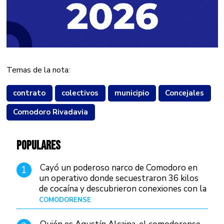
Temas de la nota:
contrato
colectivos
municipio
Concejales
Comodoro Rivadavia
POPULARES
Cayó un poderoso narco de Comodoro en
1
un operativo donde secuestraron 36 kilos
de cocaína y descubrieron conexiones con la
Patagonia
COMODORENSE
Hace 12 horas