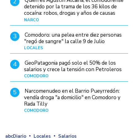
Quién es Agustín Alcaina, el comodorense
2
detenido por la trama de los 36 kilos de
cocaína: robos, drogas y años de causas
judiciales
NARCO
Hace 5 horas
Comodoro: una pelea entre diez personas
3
"regó de sangre" la calle 9 de Julio
LOCALES
Hace 19 horas
GeoPatagonia pagó solo el 50% de los
4
salarios y crece la tensión con Petroleros
COMODORO
Hace 10 horas
Narcomenudeo en el Barrio Pueyrredón:
5
vendía droga "a domicilio" en Comodoro y
Rada Tilly
COMODORO
Hace 1 día
abcDiario
Locales
Salarios