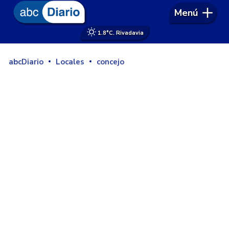
Menú
1.8°
C. Rivadavia
abcDiario
Locales
concejo