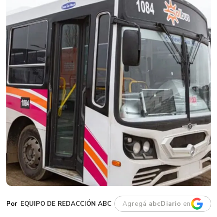
EQUIPO DE REDACCIÓN ABC
Agregá
abcDiario
en