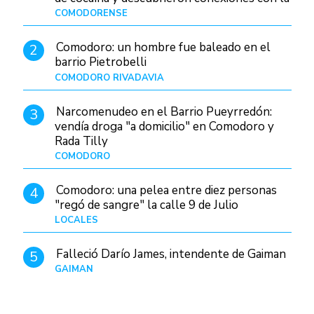
Patagonia
COMODORENSE
Hace 2 horas
Comodoro: un hombre fue baleado en el
2
barrio Pietrobelli
COMODORO RIVADAVIA
Hace 21 horas
Narcomenudeo en el Barrio Pueyrredón:
3
vendía droga "a domicilio" en Comodoro y
Rada Tilly
COMODORO
Hace 1 día
Comodoro: una pelea entre diez personas
4
"regó de sangre" la calle 9 de Julio
LOCALES
Hace 9 horas
Falleció Darío James, intendente de Gaiman
5
GAIMAN
Hace 23 horas