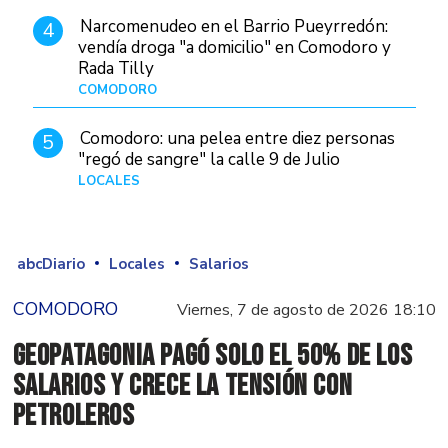
Narcomenudeo en el Barrio Pueyrredón:
4
vendía droga "a domicilio" en Comodoro y
Rada Tilly
COMODORO
Hace 2 días
Comodoro: una pelea entre diez personas
5
"regó de sangre" la calle 9 de Julio
LOCALES
Hace 1 día
abcDiario
Locales
Salarios
COMODORO
Viernes, 7 de agosto de 2026 18:10
GeoPatagonia pagó solo el 50% de los
salarios y crece la tensión con
Petroleros