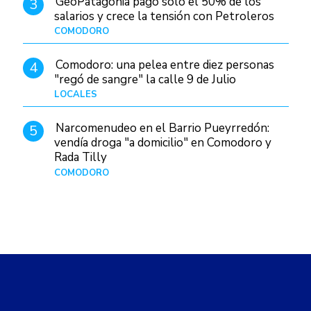
GeoPatagonia pagó solo el 50% de los
3
salarios y crece la tensión con Petroleros
COMODORO
Hace 1 día
Comodoro: una pelea entre diez personas
4
"regó de sangre" la calle 9 de Julio
LOCALES
Hace 1 día
Narcomenudeo en el Barrio Pueyrredón:
5
vendía droga "a domicilio" en Comodoro y
Rada Tilly
COMODORO
Hace 2 días