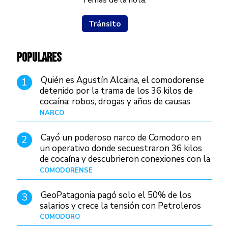
Temas de la nota:
Tránsito
POPULARES
Quién es Agustín Alcaina, el comodorense
1
detenido por la trama de los 36 kilos de
cocaína: robos, drogas y años de causas
judiciales
NARCO
Hace 1 día
Cayó un poderoso narco de Comodoro en
2
un operativo donde secuestraron 36 kilos
de cocaína y descubrieron conexiones con la
Patagonia
COMODORENSE
Hace 1 día
GeoPatagonia pagó solo el 50% de los
3
salarios y crece la tensión con Petroleros
COMODORO
Hace 1 día