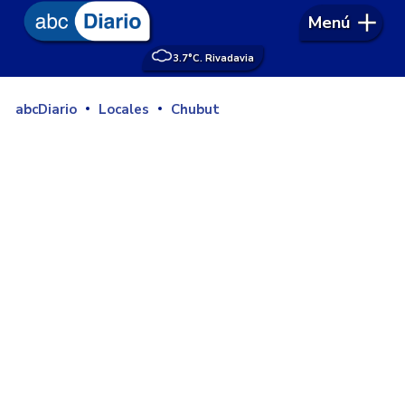
Menú
3.7°
C. Rivadavia
abcDiario
Locales
Chubut