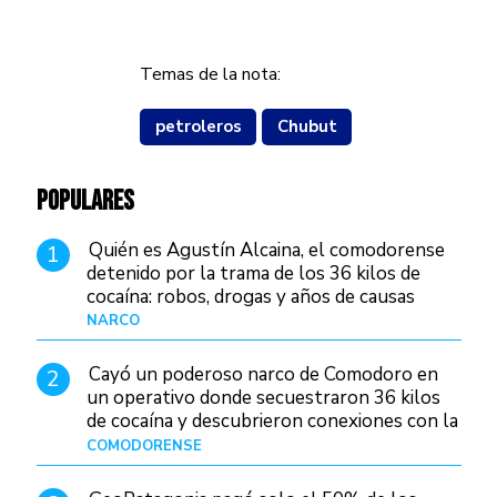
Temas de la nota:
petroleros
Chubut
POPULARES
Quién es Agustín Alcaina, el comodorense
1
detenido por la trama de los 36 kilos de
cocaína: robos, drogas y años de causas
judiciales
NARCO
Hace 1 día
Cayó un poderoso narco de Comodoro en
2
un operativo donde secuestraron 36 kilos
de cocaína y descubrieron conexiones con la
Patagonia
COMODORENSE
Hace 1 día