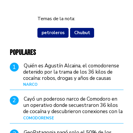
Temas de la nota:
petroleros
Chubut
POPULARES
Quién es Agustín Alcaina, el comodorense
1
detenido por la trama de los 36 kilos de
cocaína: robos, drogas y años de causas
judiciales
NARCO
Hace 1 día
Cayó un poderoso narco de Comodoro en
2
un operativo donde secuestraron 36 kilos
de cocaína y descubrieron conexiones con la
Patagonia
COMODORENSE
Hace 1 día
GeoPatagonia pagó solo el 50% de los