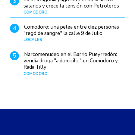
3
salarios y crece la tensión con Petroleros
COMODORO
Hace 1 día
Comodoro: una pelea entre diez personas
4
"regó de sangre" la calle 9 de Julio
LOCALES
Hace 1 día
Narcomenudeo en el Barrio Pueyrredón:
5
vendía droga "a domicilio" en Comodoro y
Rada Tilly
COMODORO
Hace 2 días