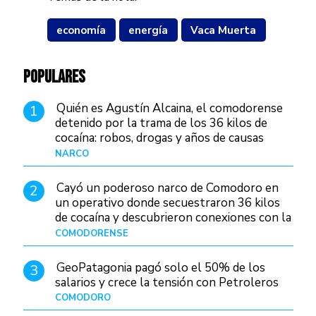
economía
energía
Vaca Muerta
POPULARES
Quién es Agustín Alcaina, el comodorense
1
detenido por la trama de los 36 kilos de
cocaína: robos, drogas y años de causas
judiciales
NARCO
Hace 1 día
Cayó un poderoso narco de Comodoro en
2
un operativo donde secuestraron 36 kilos
de cocaína y descubrieron conexiones con la
Patagonia
COMODORENSE
Hace 1 día
GeoPatagonia pagó solo el 50% de los
3
salarios y crece la tensión con Petroleros
COMODORO
Hace 1 día