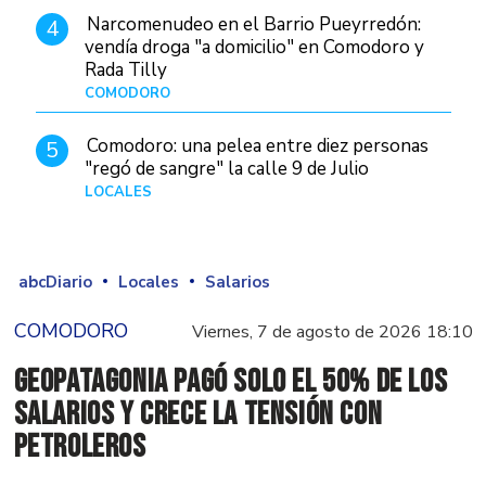
Narcomenudeo en el Barrio Pueyrredón:
4
vendía droga "a domicilio" en Comodoro y
Rada Tilly
COMODORO
Hace 2 días
Comodoro: una pelea entre diez personas
5
"regó de sangre" la calle 9 de Julio
LOCALES
Hace 1 día
abcDiario
Locales
Salarios
COMODORO
Viernes, 7 de agosto de 2026 18:10
GeoPatagonia pagó solo el 50% de los
salarios y crece la tensión con
Petroleros