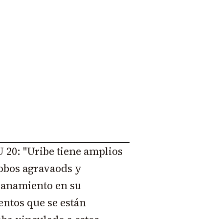
LU 20: "Uribe tiene amplios
robos agravaods y
llanamiento en su
entos que se están