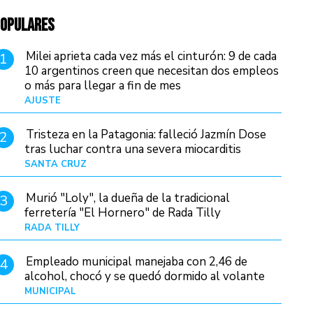
OPULARES
Milei aprieta cada vez más el cinturón: 9 de cada
1
10 argentinos creen que necesitan dos empleos
o más para llegar a fin de mes
AJUSTE
Hace 4 días
Tristeza en la Patagonia: falleció Jazmín Dose
2
tras luchar contra una severa miocarditis
SANTA CRUZ
Hace 1 día
Murió "Loly", la dueña de la tradicional
3
ferretería "El Hornero" de Rada Tilly
RADA TILLY
Hace 23 horas
Empleado municipal manejaba con 2,46 de
4
alcohol, chocó y se quedó dormido al volante
MUNICIPAL
Hace 1 día