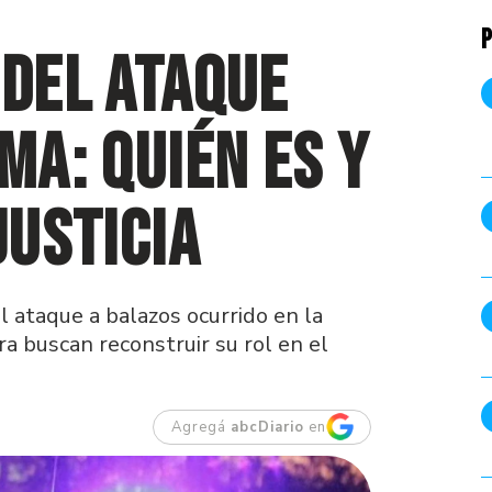
P
 del ataque
ma: quién es y
Justicia
 ataque a balazos ocurrido en la
a buscan reconstruir su rol en el
Agregá
abcDiario
en