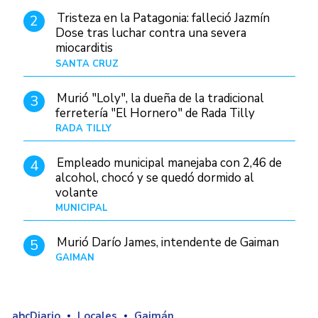
Tristeza en la Patagonia: falleció Jazmín
2
Dose tras luchar contra una severa
miocarditis
SANTA CRUZ
Hace 1 día
Murió "Loly", la dueña de la tradicional
3
ferretería "El Hornero" de Rada Tilly
RADA TILLY
Hace 1 día
Empleado municipal manejaba con 2,46 de
4
alcohol, chocó y se quedó dormido al
volante
MUNICIPAL
Hace 1 día
Murió Darío James, intendente de Gaiman
5
GAIMAN
Hace 1 hora
abcDiario
Locales
Gaimán