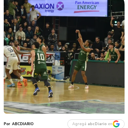
Agregá
abcDiario
en
ABCDIARIO