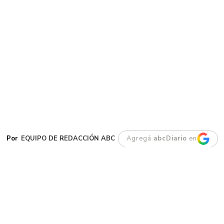
EQUIPO DE REDACCIÓN ABC
Agregá
abcDiario
en
G
aiman. Este jueves se dio a conocer la
noticia del fallecimiento de su
intendente, Darío James, un vecino
históricamente ligado al crecimiento